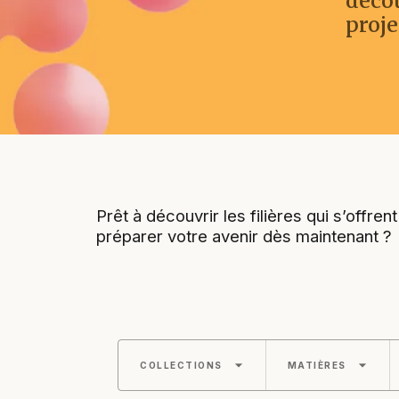
décou
proje
Prêt à découvrir les filières qui s’offre
préparer votre avenir dès maintenant ?
arrow_drop_down
arrow_drop_down
COLLECTIONS
MATIÈRES