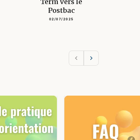
Term vers le
Postbac
02/07/2025
navigate_before
navigate_next