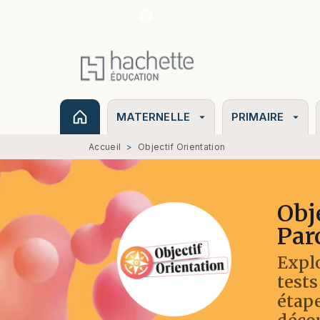
Suivez-nous
MENU
RECHERCHE
CONTENU
MATERNELLE
PRIMAIRE
arrow_drop_down
arrow_drop_down
Accueil
>
Objectif Orientation
Obj
Par
Explo
tests
étape