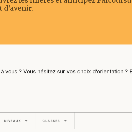
vrez les filières et anticipez Parcours
t d’avenir.
nt à vous ? Vous hésitez sur vos choix d’orientation ?
arrow_drop_down
arrow_drop_down
NIVEAUX
CLASSES