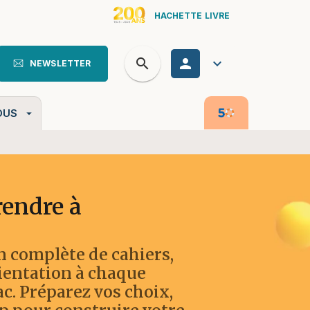
HACHETTE LIVRE
search
personn
keyboard_arrow_down
NEWSLETTER
search
OUS
arrow_drop_down
rendre à
on complète de cahiers,
ientation à chaque
ac. Préparez vos choix,