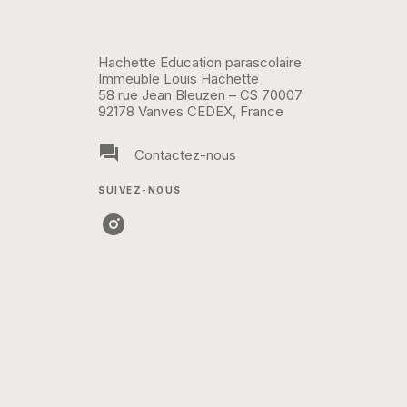
Hachette Education parascolaire
Immeuble Louis Hachette
58 rue Jean Bleuzen – CS 70007
92178 Vanves CEDEX, France
question_answer
Contactez-nous
SUIVEZ-NOUS