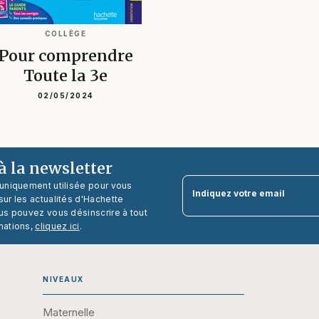
COLLÈGE
Pour comprendre
Toute la 3e
02/05/2024
 la newsletter
 uniquement utilisée pour vous
Indiquez votre email
ur les actualités d'Hachette
us pouvez vous désinscrire à tout
mations,
cliquez ici
.
NIVEAUX
Maternelle