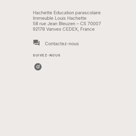
Hachette Education parascolaire
Immeuble Louis Hachette
58 rue Jean Bleuzen – CS 70007
92178 Vanves CEDEX, France
question_answer
Contactez-nous
SUIVEZ-NOUS