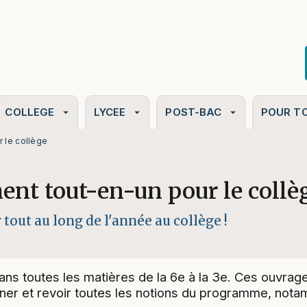
PIED DE PAGE
COLLEGE
LYCEE
POST-BAC
POUR T
arrow_drop_down
arrow_drop_down
arrow_drop_down
 le collège
ent tout-en-un pour le collè
tout au long de l'année au collège !
e dans toutes les matières de la 6e à la 3e. Ces ouvr
îner et revoir toutes les notions du programme, nota