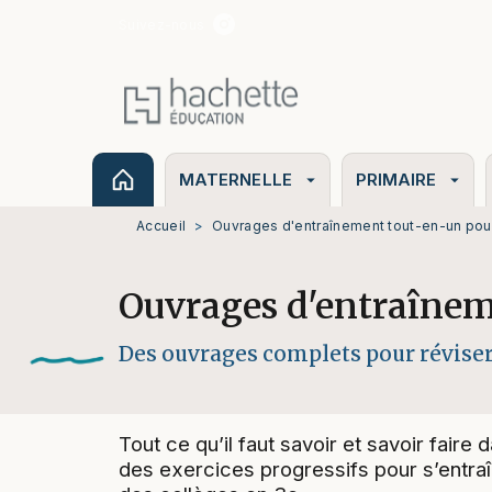
Suivez-nous
MENU
RECHERCHE
CONTENU
MATERNELLE
PRIMAIRE
arrow_drop_down
arrow_drop_down
Accueil
>
Ouvrages d'entraînement tout-en-un pour
Ouvrages d'entraînem
Des ouvrages complets pour réviser 
Tout ce qu’il faut savoir et savoir fair
des exercices progressifs pour s’entra