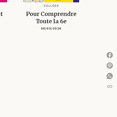
COLLÈGE
t
Pour Comprendre
Toute la 6e
06/05/2026
P
P
link
C