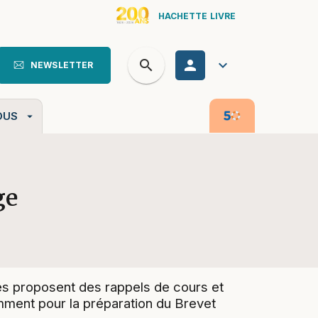
HACHETTE LIVRE
search
personn
keyboard_arrow_down
NEWSLETTER
search
OUS
arrow_drop_down
ge
ages proposent des rappels de cours et
mment pour la préparation du Brevet