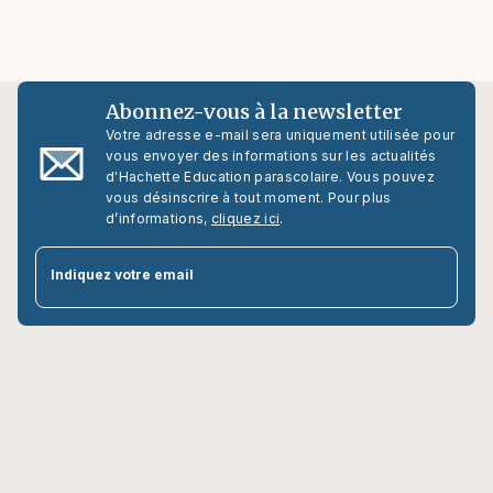
Abonnez-vous à la newsletter
Votre adresse e-mail sera uniquement utilisée pour
vous envoyer des informations sur les actualités
d'Hachette Education parascolaire. Vous pouvez
vous désinscrire à tout moment. Pour plus
d’informations,
cliquez ici
.
par
Indiquez votre email