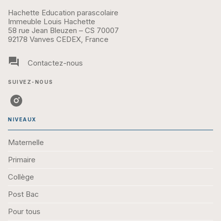
Hachette Education parascolaire
Immeuble Louis Hachette
58 rue Jean Bleuzen – CS 70007
92178 Vanves CEDEX, France
question_answer
Contactez-nous
SUIVEZ-NOUS
NIVEAUX
Maternelle
Primaire
Collège
Post Bac
Pour tous