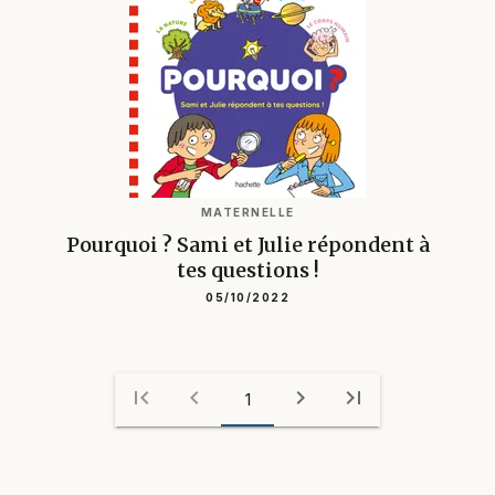
MATERNELLE
Pourquoi ? Sami et Julie répondent à
tes questions !
05/10/2022
first_page
chevron_left
chevron_right
last_page
1