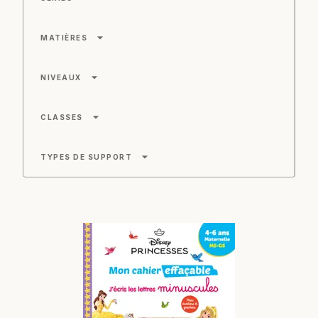
arrow_drop_down
MATIÈRES
arrow_drop_down
NIVEAUX
arrow_drop_down
CLASSES
arrow_drop_down
TYPES DE SUPPORT