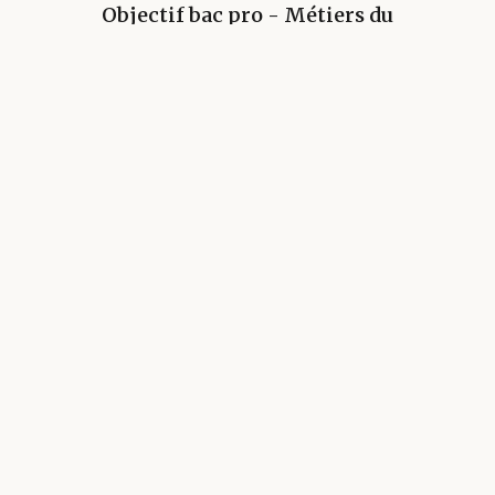
Objectif bac pro - Métiers du
commerce et de la vente (1re et
Term) - Toutes les matières - BAC
2026
03/07/2024