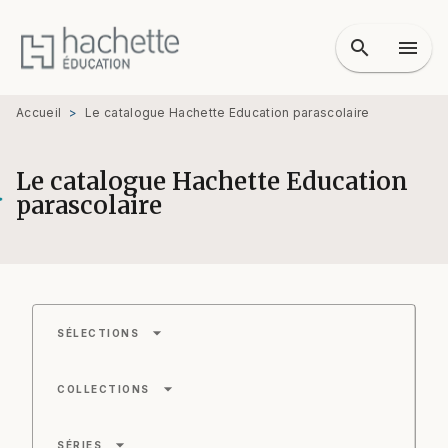
MENU
RECHERCHE
CONTENU
search
menu
PIED DE PAGE
Accueil
>
Le catalogue Hachette Education parascolaire
Le catalogue Hachette Education
parascolaire
arrow_drop_down
SÉLECTIONS
arrow_drop_down
COLLECTIONS
arrow_drop_down
SÉRIES