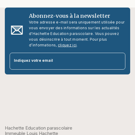
Abonnez-vous à la newsletter
Votre adresse e-mail sera uniquement utilisée pour
vous envoyer des informations sur les actualités
d'Hachette Education parascolaire. Vous pouvez
vous désinscrire à tout moment. Pour plus
d’informations,
cliquez ici
.
par
Indiquez votre email
Hachette Education parascolaire
Immeuble Louis Hachette