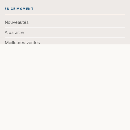
EN CE MOMENT
Nouveautés
À paraitre
Meilleures ventes
Sélections
NOS COLLECTIONS PHARES
Sami et Julie
Passeport
Bled
Objectif Orientation