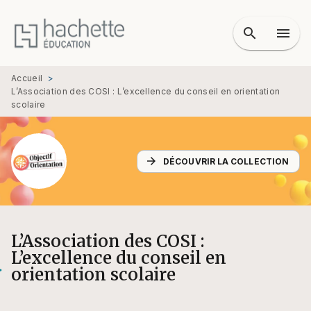
MENU
RECHERCHE
CONTENU
search
menu
PIED DE PAGE
Accueil
>
L’Association des COSI : L’excellence du conseil en orientation
scolaire
arrow_forward
DÉCOUVRIR LA COLLECTION
L’Association des COSI :
L’excellence du conseil en
orientation scolaire