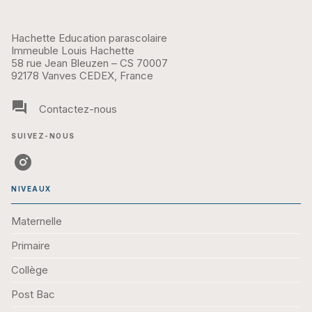
Hachette Education parascolaire
Immeuble Louis Hachette
58 rue Jean Bleuzen – CS 70007
92178 Vanves CEDEX, France
question_answer
Contactez-nous
SUIVEZ-NOUS
NIVEAUX
Maternelle
Primaire
Collège
Post Bac