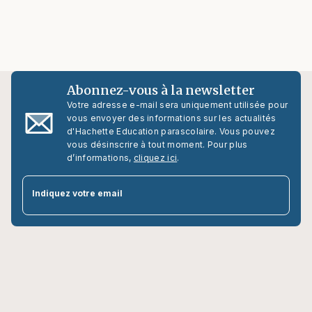
Abonnez-vous à la newsletter
Votre adresse e-mail sera uniquement utilisée pour
vous envoyer des informations sur les actualités
d'Hachette Education parascolaire. Vous pouvez
vous désinscrire à tout moment. Pour plus
d’informations,
cliquez ici
.
par
Indiquez votre email