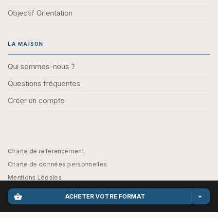
Objectif Orientation
LA MAISON
Qui sommes-nous ?
Questions fréquentes
Créer un compte
Charte de référencement
Charte de données personnelles
Mentions Légales
Engagement durable
shopping_basket
arrow_drop_down
ACHETER VOTRE FORMAT
CGU
Paramétrez vos préférences cookies