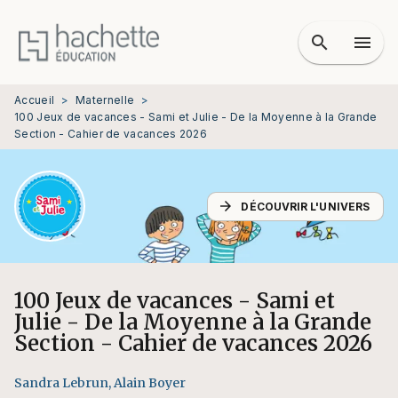
MENU
RECHERCHE
CONTENU
search
menu
PIED DE PAGE
Accueil
>
Maternelle
>
100 Jeux de vacances - Sami et Julie - De la Moyenne à la Grande
Section - Cahier de vacances 2026
arrow_forward
DÉCOUVRIR L'UNIVERS
100 Jeux de vacances - Sami et
Julie - De la Moyenne à la Grande
Section - Cahier de vacances 2026
Sandra Lebrun
,
Alain Boyer