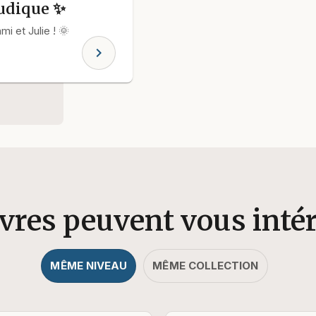
ludique ✨
i et Julie ! 🌞
chevron_right
ivres peuvent vous inté
MÊME NIVEAU
MÊME COLLECTION