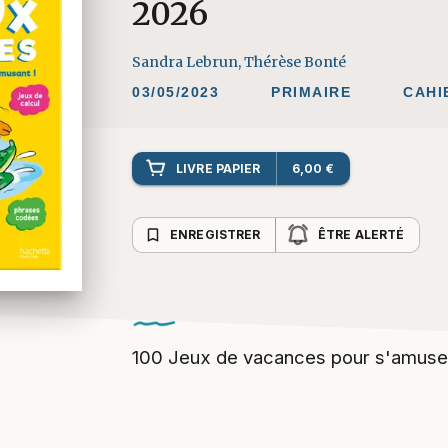
2026
Sandra Lebrun
,
Thérèse Bonté
03/05/2023
PRIMAIRE
CAHI
LIVRE PAPIER
6,00 €
bookmark_border
ENREGISTRER
ÊTRE ALERTÉ
100 Jeux de vacances pour s'amuser 