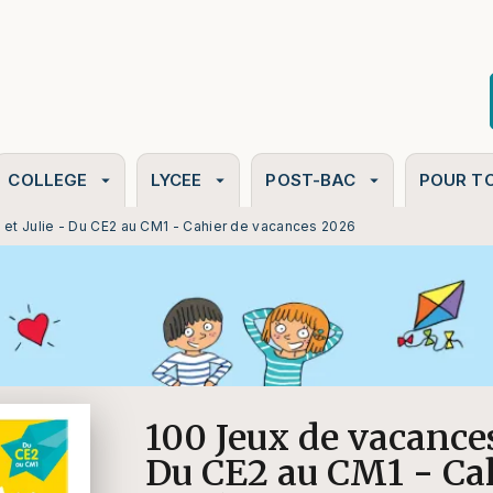
PIED DE PAGE
COLLEGE
LYCEE
POST-BAC
POUR T
arrow_drop_down
arrow_drop_down
arrow_drop_down
 et Julie - Du CE2 au CM1 - Cahier de vacances 2026
100 Jeux de vacances
Du CE2 au CM1 - Ca