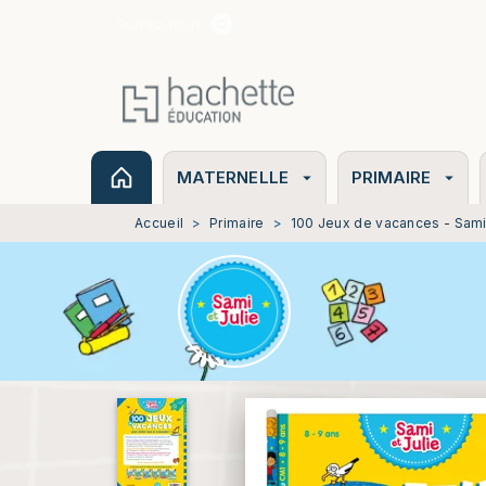
Suivez-nous
MENU
RECHERCHE
CONTENU
MATERNELLE
PRIMAIRE
arrow_drop_down
arrow_drop_down
Accueil
>
Primaire
>
100 Jeux de vacances - Sami