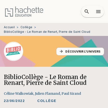
MENU
RECHERCHE
CONTENU
search
menu
PIED DE PAGE
Accueil
>
Collège
>
BiblioCollège - Le Roman de Renart, Pierre de Saint Cloud
arrow_forward
DÉCOUVRIR L'UNIVERS
BiblioCollège - Le Roman de
Renart, Pierre de Saint Cloud
Céline Walkowiak
,
Julien Flamand
,
Paul Sirand
22/06/2022
COLLÈGE