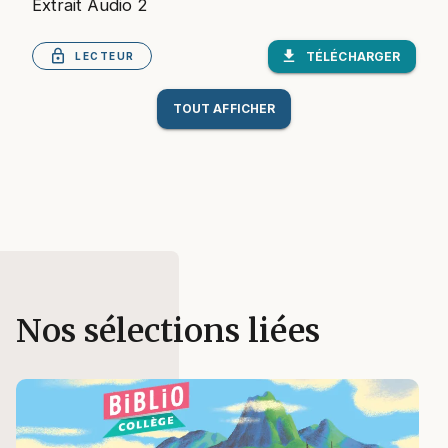
Extrait Audio 2
lock_outlined
download
TÉLÉCHARGER
LECTEUR
TOUT AFFICHER
Nos sélections liées