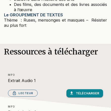
Des films, des documents et des livres associés
à l’œuvre
Le GROUPEMENT DE TEXTES
Thème : Ruses, mensonges et masques – Résister
au plus fort
Ressources à télécharger
MP3
Extrait Audio 1
lock_outlined
download
TÉLÉCHARGER
LECTEUR
MP3