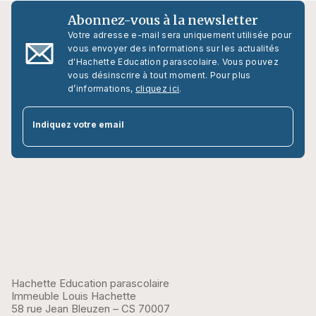
Abonnez-vous à la newsletter
Votre adresse e-mail sera uniquement utilisée pour
vous envoyer des informations sur les actualités
d'Hachette Education parascolaire. Vous pouvez
vous désinscrire à tout moment. Pour plus
d’informations,
cliquez ici
.
par
Indiquez votre email
Hachette Education parascolaire
Immeuble Louis Hachette
58 rue Jean Bleuzen – CS 70007