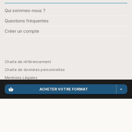
Qui sommes-nous ?
Questions fréquentes
Créer un compte
Charte de référencement
Charte de données personnelles
Mentions Légales
Engagement durable
shopping_basket
arrow_drop_down
ACHETER VOTRE FORMAT
CGU
Paramétrez vos préférences cookies