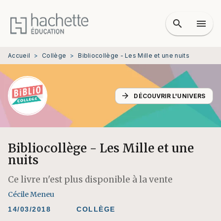
MENU
RECHERCHE
CONTENU
search
menu
PIED DE PAGE
Accueil
>
Collège
>
Bibliocollège - Les Mille et une nuits
arrow_forward
DÉCOUVRIR L'UNIVERS
Bibliocollège - Les Mille et une
nuits
Ce livre n'est plus disponible à la vente
Cécile Meneu
14/03/2018
COLLÈGE