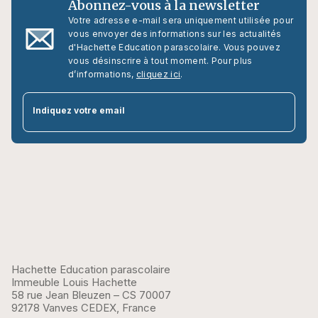
Abonnez-vous à la newsletter
Votre adresse e-mail sera uniquement utilisée pour
vous envoyer des informations sur les actualités
d'Hachette Education parascolaire. Vous pouvez
vous désinscrire à tout moment. Pour plus
d’informations,
cliquez ici
.
par
Indiquez votre email
Hachette Education parascolaire
Immeuble Louis Hachette
58 rue Jean Bleuzen – CS 70007
92178 Vanves CEDEX, France