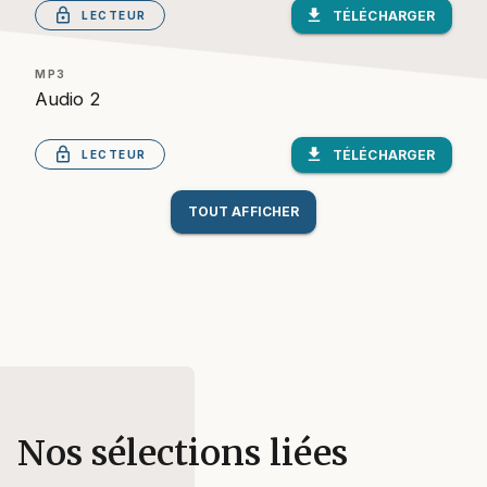
lock_outlined
download
TÉLÉCHARGER
LECTEUR
MP3
Audio 2
lock_outlined
download
TÉLÉCHARGER
LECTEUR
TOUT AFFICHER
Nos sélections liées