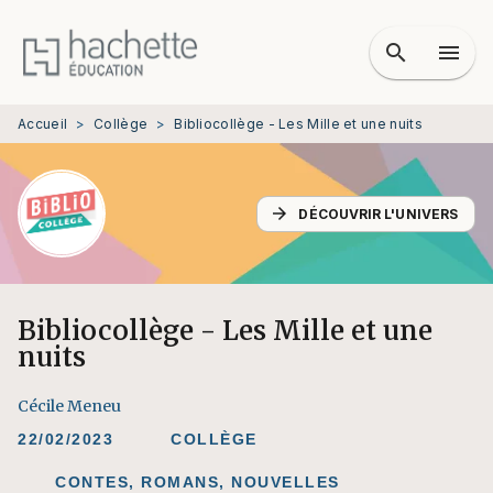
MENU
RECHERCHE
CONTENU
search
menu
PIED DE PAGE
Accueil
>
Collège
>
Bibliocollège - Les Mille et une nuits
arrow_forward
DÉCOUVRIR L'UNIVERS
Bibliocollège - Les Mille et une
nuits
Cécile Meneu
22/02/2023
COLLÈGE
CONTES, ROMANS, NOUVELLES