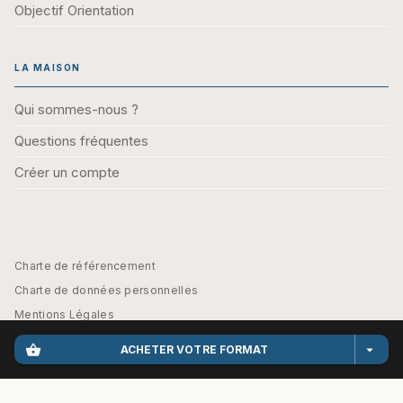
Objectif Orientation
LA MAISON
Qui sommes-nous ?
Questions fréquentes
Créer un compte
Charte de référencement
Charte de données personnelles
Mentions Légales
Engagement durable
shopping_basket
arrow_drop_down
ACHETER VOTRE FORMAT
CGU
Paramétrez vos préférences cookies