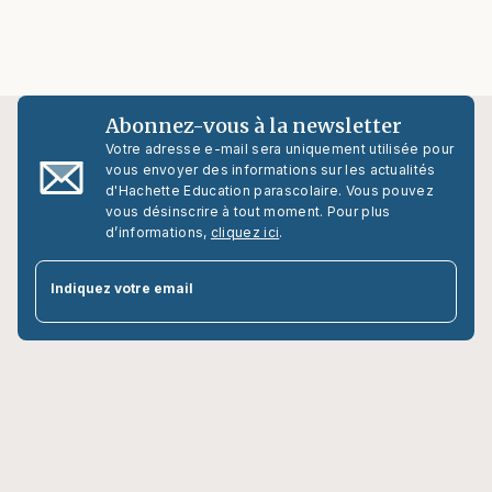
Abonnez-vous à la newsletter
Votre adresse e-mail sera uniquement utilisée pour
vous envoyer des informations sur les actualités
d'Hachette Education parascolaire. Vous pouvez
vous désinscrire à tout moment. Pour plus
d’informations,
cliquez ici
.
par
Indiquez votre email