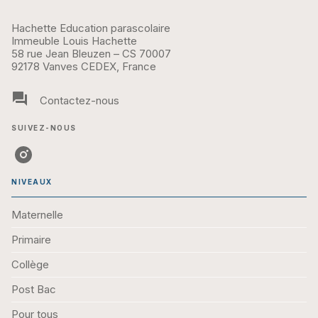
Hachette Education parascolaire
Immeuble Louis Hachette
58 rue Jean Bleuzen – CS 70007
92178 Vanves CEDEX, France
question_answer
Contactez-nous
SUIVEZ-NOUS
NIVEAUX
Maternelle
Primaire
Collège
Post Bac
Pour tous