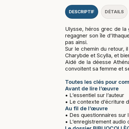
DESCRIPTIF
DÉTAILS
Ulysse, héros grec de la 
regagner son île d’Ithaqu
pas ainsi.
Sur le chemin du retour, i
Charybde et Scylla, et bi
Aidé de la déesse Athéna,
convoitent sa femme et s
Toutes les clés pour co
Avant de lire l’œuvre
• L’essentiel sur l’auteur
• Le contexte d’écriture 
Au fil de l’œuvre
• Des questionnaires sur 
• L’enregistrement audio 
Le dossier BIBLIOCOLLÈ
• L’essentiel sur l’œuvre