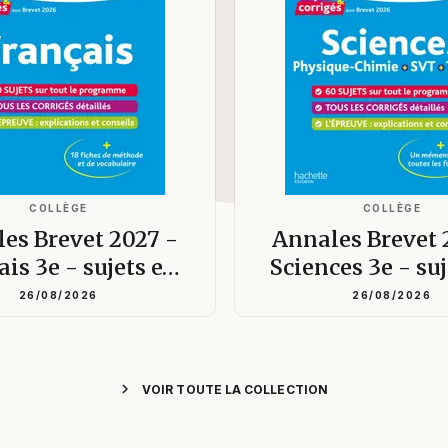
COLLÈGE
COLLÈGE
es Brevet 2027 -
Annales Brevet 
ais 3e - sujets e…
Sciences 3e - su
26/08/2026
26/08/2026
chevron_right
VOIR TOUTE LA COLLECTION