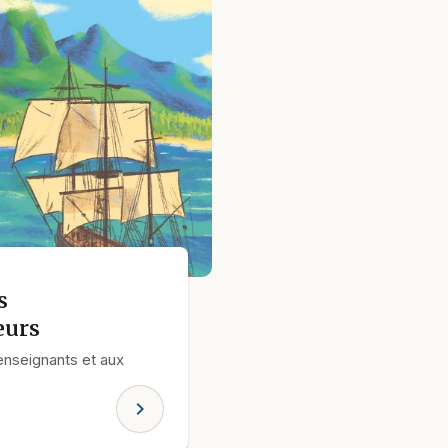
s
eurs
enseignants et aux
chevron_right