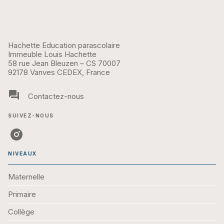
Hachette Education parascolaire
Immeuble Louis Hachette
58 rue Jean Bleuzen – CS 70007
92178 Vanves CEDEX, France
question_answer
Contactez-nous
SUIVEZ-NOUS
NIVEAUX
Maternelle
Primaire
Collège