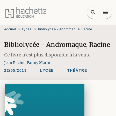
MENU
RECHERCHE
CONTENU
search
menu
PIED DE PAGE
Accueil
>
Lycée
>
Bibliolycée - Andromaque, Racine
Bibliolycée - Andromaque, Racine
Ce livre n'est plus disponible à la vente
Jean Racine
,
Fanny Marin
22/05/2019
LYCÉE
THÉÂTRE