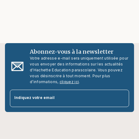
Abonnez-vous à la newsletter
Votre adresse e-mail sera uniquement utilisée pour
vous envoyer des informations sur les actualités
d'Hachette Education parascolaire. Vous pouvez
vous désinscrire à tout moment. Pour plus
d’informations,
cliquez ici
.
par
Indiquez votre email