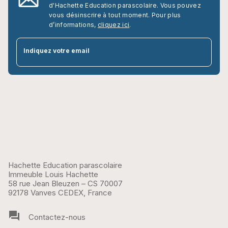
d'Hachette Education parascolaire. Vous pouvez
vous désinscrire à tout moment. Pour plus
d’informations,
cliquez ici
.
par
Indiquez votre email
Hachette Education parascolaire
Immeuble Louis Hachette
58 rue Jean Bleuzen – CS 70007
92178 Vanves CEDEX, France
question_answer
Contactez-nous