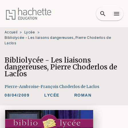
MENU
RECHERCHE
CONTENU
search
menu
PIED DE PAGE
Accueil
>
Lycée
>
Bibliolycée - Les liaisons dangereuses, Pierre Choderlos de
Laclos
Bibliolycée - Les liaisons
dangereuses, Pierre Choderlos de
Laclos
Pierre-Ambroise-François Choderlos de Laclos
08/04/2009
LYCÉE
ROMAN