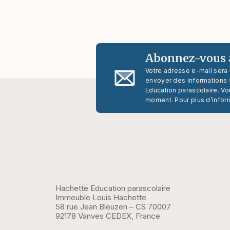
Abonnez-vous à
Votre adresse e-mail sera
envoyer des informations s
Education parascolaire. Vo
moment. Pour plus d’infor
Hachette Education parascolaire
Immeuble Louis Hachette
58 rue Jean Bleuzen – CS 70007
92178 Vanves CEDEX, France