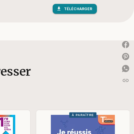
download
TÉLÉCHARGER
P
P
resser
link
C
À PARAÎTRE