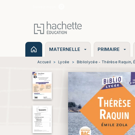
Suivez-nous
MENU
RECHERCHE
CONTENU
MATERNELLE
PRIMAIRE
arrow_drop_down
arrow_drop_down
Accueil
>
Lycée
>
Bibliolycée - Thérèse Raquin, 