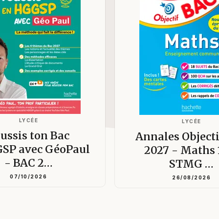
LYCÉE
LYCÉE
ussis ton Bac
Annales Object
SP avec GéoPaul
2027 - Maths 
- BAC 2…
STMG …
07/10/2026
26/08/2026