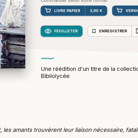
Commander selon votre format
LIVRE PAPIER
3,60 €
VERS
bookmark_border
FEUILLETER
ENREGISTRER
Une réédition d'un titre de la collec
Bibliolycée
s amants trouvèrent leur liaison nécessaire, fatale