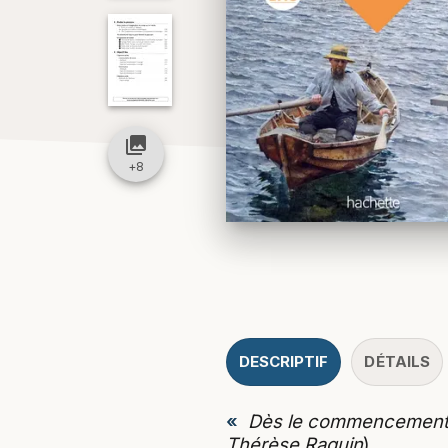
collections
+
8
DESCRIPTIF
DÉTAILS
«
Dès le commencement, le
Thérèse Raquin
)