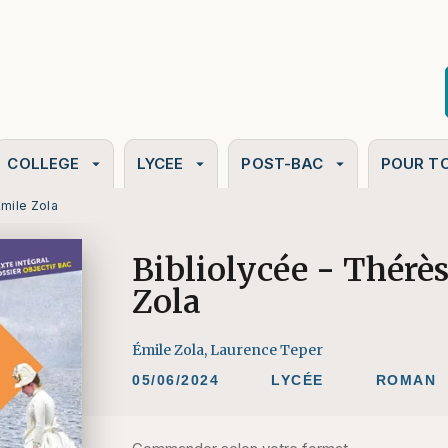
PIED DE PAGE
COLLEGE
LYCEE
POST-BAC
POUR T
arrow_drop_down
arrow_drop_down
arrow_drop_down
Émile Zola
Bibliolycée - Thérè
Zola
Émile Zola
,
Laurence Teper
05/06/2024
LYCÉE
ROMAN