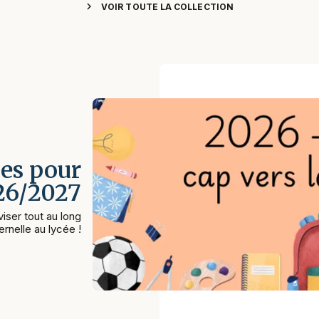
chevron_right
VOIR TOUTE LA COLLECTION
es pour
026/2027
iser tout au long
rnelle au lycée !