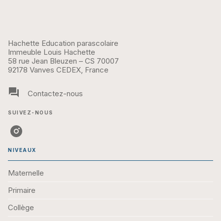
Hachette Education parascolaire
Immeuble Louis Hachette
58 rue Jean Bleuzen – CS 70007
92178 Vanves CEDEX, France
question_answer
Contactez-nous
SUIVEZ-NOUS
NIVEAUX
Maternelle
Primaire
Collège