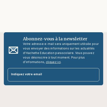
Abonnez-vous à la newsletter
Votre adresse e-mail sera uniquement utilisée pour
vous envoyer des informations sur les actualités
d'Hachette Education parascolaire. Vous pouvez
vous désinscrire à tout moment. Pour plus
d’informations,
cliquez ici
.
par
Indiquez votre email