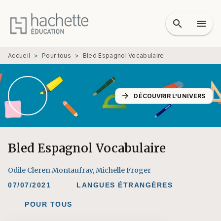
MENU
RECHERCHE
CONTENU
search
menu
PIED DE PAGE
Accueil
>
Pour tous
>
Bled Espagnol Vocabulaire
arrow_forward
DÉCOUVRIR L'UNIVERS
Bled Espagnol Vocabulaire
Odile Cleren Montaufray
,
Michelle Froger
07/07/2021
LANGUES ÉTRANGÈRES
POUR TOUS