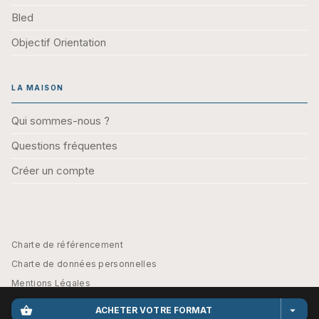
Bled
Objectif Orientation
LA MAISON
Qui sommes-nous ?
Questions fréquentes
Créer un compte
Charte de référencement
Charte de données personnelles
Mentions Légales
Engagement durable
shopping_basket
arrow_drop_down
ACHETER VOTRE FORMAT