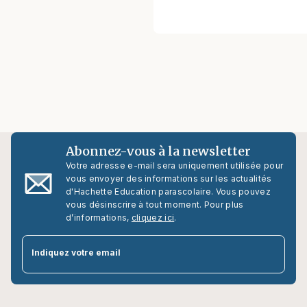
Abonnez-vous à la newsletter
Votre adresse e-mail sera uniquement utilisée pour
vous envoyer des informations sur les actualités
d'Hachette Education parascolaire. Vous pouvez
vous désinscrire à tout moment. Pour plus
d’informations,
cliquez ici
.
par
Indiquez votre email