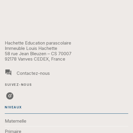
Hachette Education parascolaire
Immeuble Louis Hachette
58 rue Jean Bleuzen – CS 70007
92178 Vanves CEDEX, France
question_answer
Contactez-nous
SUIVEZ-NOUS
NIVEAUX
Maternelle
Primaire