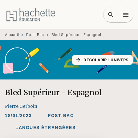
MENU
RECHERCHE
CONTENU
search
menu
PIED DE PAGE
Accueil
>
Post-Bac
>
Bled Supérieur - Espagnol
arrow_forward
DÉCOUVRIR L'UNIVERS
Bled Supérieur - Espagnol
Pierre Gerboin
18/01/2023
POST-BAC
LANGUES ÉTRANGÈRES