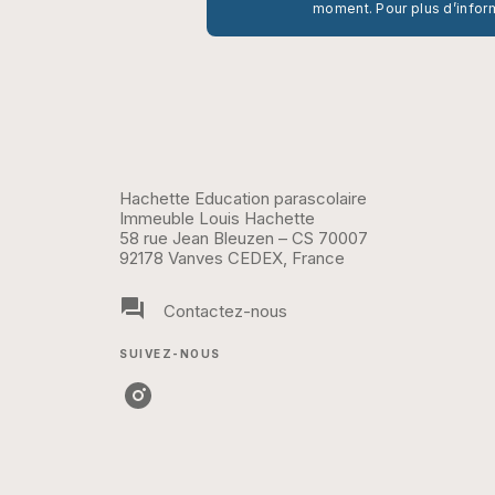
moment. Pour plus d’infor
Hachette Education parascolaire
Immeuble Louis Hachette
58 rue Jean Bleuzen – CS 70007
92178 Vanves CEDEX, France
question_answer
Contactez-nous
SUIVEZ-NOUS