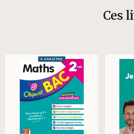
Ces l
À PARAÎTRE