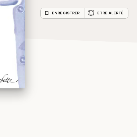
bookmark_border
ENREGISTRER
ÊTRE ALERTÉ