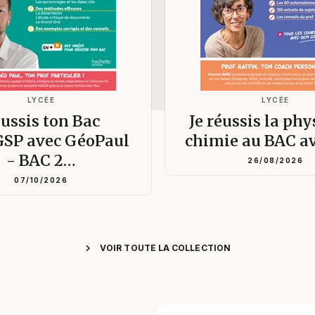
LYCÉE
LYCÉE
ussis ton Bac
Je réussis la ph
SP avec GéoPaul
chimie au BAC a
- BAC 2…
26/08/2026
07/10/2026
chevron_right
VOIR TOUTE LA COLLECTION