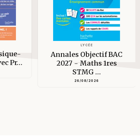
LYCÉE
ysique-
Annales Objectif BAC
vec Pr…
2027 - Maths 1res
STMG …
26/08/2026