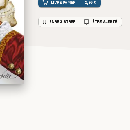
LIVRE PAPIER
2,95 €
bookmark_border
ENREGISTRER
ÊTRE ALERTÉ