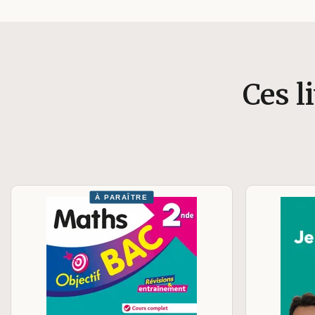
Ces l
À PARAÎTRE