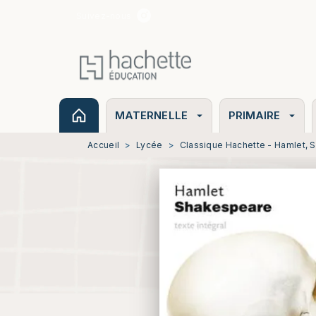
Suivez-nous
MENU
RECHERCHE
CONTENU
MATERNELLE
PRIMAIRE
arrow_drop_down
arrow_drop_down
Accueil
>
Lycée
>
Classique Hachette - Hamlet,