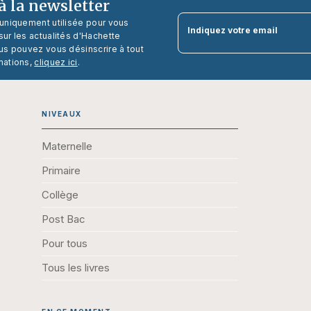
 la newsletter
 uniquement utilisée pour vous
Indiquez votre email
ur les actualités d'Hachette
us pouvez vous désinscrire à tout
mations,
cliquez ici
.
NIVEAUX
Maternelle
Primaire
Collège
Post Bac
Pour tous
Tous les livres