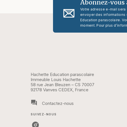
Abonnez-vous à
Votre adresse e-mail sera
envoyer des informations s
Education parascolaire. Vo
moment. Pour plus d’infor
Hachette Education parascolaire
Immeuble Louis Hachette
58 rue Jean Bleuzen – CS 70007
92178 Vanves CEDEX, France
question_answer
Contactez-nous
SUIVEZ-NOUS