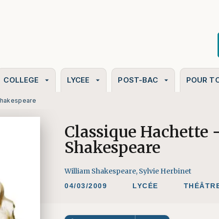
PIED DE PAGE
COLLEGE
LYCEE
POST-BAC
POUR T
arrow_drop_down
arrow_drop_down
arrow_drop_down
 Shakespeare
Classique Hachette 
Shakespeare
William Shakespeare
,
Sylvie Herbinet
04/03/2009
LYCÉE
THÉÂTR