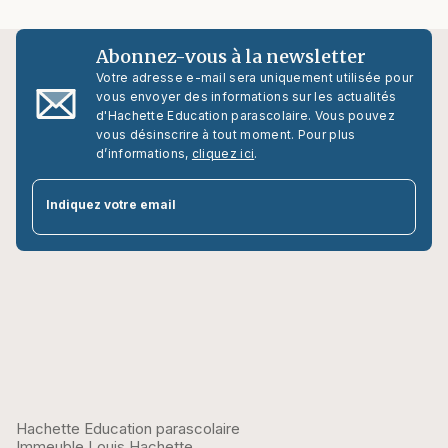
Abonnez-vous à la newsletter
Votre adresse e-mail sera uniquement utilisée pour
vous envoyer des informations sur les actualités
d'Hachette Education parascolaire. Vous pouvez
vous désinscrire à tout moment. Pour plus
d’informations,
cliquez ici
.
par
Indiquez votre email
Hachette Education parascolaire
Immeuble Louis Hachette