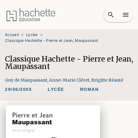
MENU
RECHERCHE
CONTENU
search
menu
PIED DE PAGE
Accueil
>
Lycée
>
Classique Hachette - Pierre et Jean, Maupassant
Classique Hachette - Pierre et Jean,
Maupassant
Guy de Maupassant
,
Anne-Marie Cléret
,
Brigitte Réauté
29/06/2005
LYCÉE
ROMAN