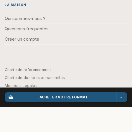
LA MAISON
Qui sommes-nous ?
Questions fréquentes
Créer un compte
Charte de référencement
Charte de données personnelles
Mentions Légales
Engagement durable
shopping_basket
arrow_drop_down
ACHETER VOTRE FORMAT
CGU
Paramétrez vos préférences cookies