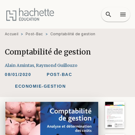
MENU
RECHERCHE
CONTENU
search
menu
PIED DE PAGE
Accueil
>
Post-Bac
>
Comptabilité de gestion
Comptabilité de gestion
Alain Amintas
,
Raymond Guillouzo
08/01/2020
POST-BAC
ECONOMIE-GESTION