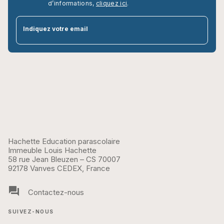
d’informations,
cliquez ici
.
par
Indiquez votre email
Hachette Education parascolaire
Immeuble Louis Hachette
58 rue Jean Bleuzen – CS 70007
92178 Vanves CEDEX, France
question_answer
Contactez-nous
SUIVEZ-NOUS