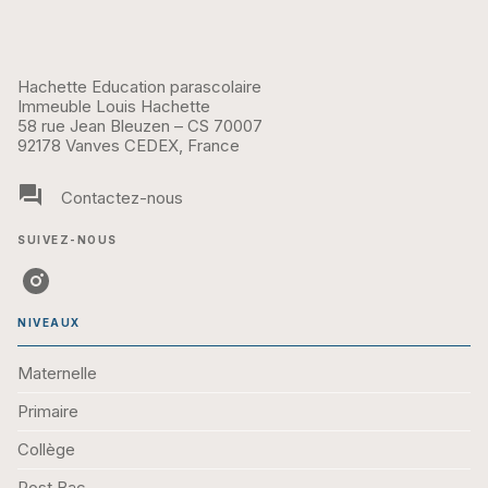
Hachette Education parascolaire
Immeuble Louis Hachette
58 rue Jean Bleuzen – CS 70007
92178 Vanves CEDEX, France
question_answer
Contactez-nous
SUIVEZ-NOUS
NIVEAUX
Maternelle
Primaire
Collège
Post Bac