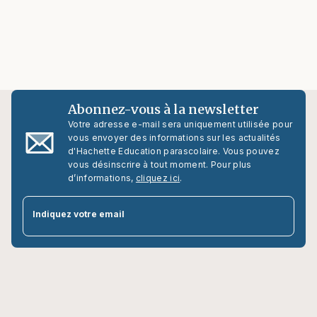
Abonnez-vous à la newsletter
Votre adresse e-mail sera uniquement utilisée pour
vous envoyer des informations sur les actualités
d'Hachette Education parascolaire. Vous pouvez
vous désinscrire à tout moment. Pour plus
d’informations,
cliquez ici
.
par
Indiquez votre email