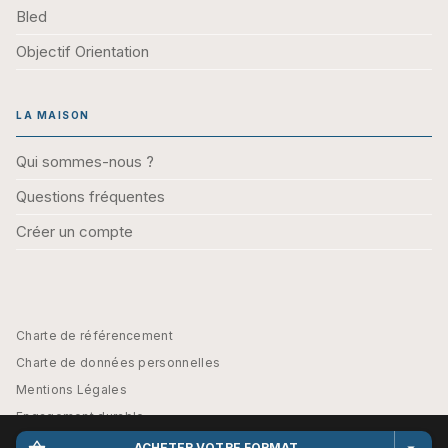
Bled
Objectif Orientation
LA MAISON
Qui sommes-nous ?
Questions fréquentes
Créer un compte
Charte de référencement
Charte de données personnelles
Mentions Légales
Engagement durable
CGU
shopping_basket
arrow_drop_down
ACHETER VOTRE FORMAT