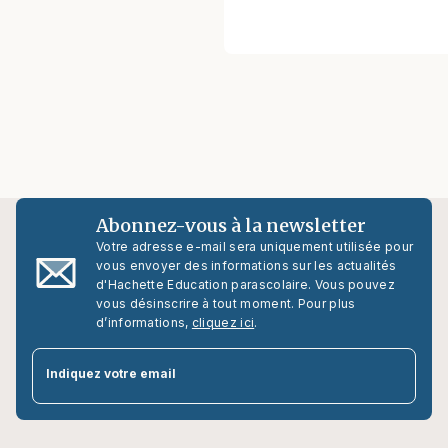
Abonnez-vous à la newsletter
Votre adresse e-mail sera uniquement utilisée pour
vous envoyer des informations sur les actualités
d'Hachette Education parascolaire. Vous pouvez
vous désinscrire à tout moment. Pour plus
d’informations,
cliquez ici
.
par
Indiquez votre email