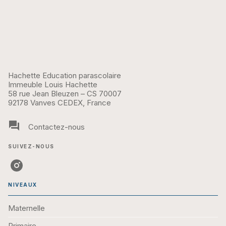
Hachette Education parascolaire
Immeuble Louis Hachette
58 rue Jean Bleuzen – CS 70007
92178 Vanves CEDEX, France
question_answer
Contactez-nous
SUIVEZ-NOUS
NIVEAUX
Maternelle
Primaire