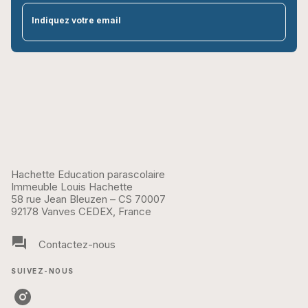
par
Indiquez votre email
Hachette Education parascolaire
Immeuble Louis Hachette
58 rue Jean Bleuzen – CS 70007
92178 Vanves CEDEX, France
question_answer
Contactez-nous
SUIVEZ-NOUS