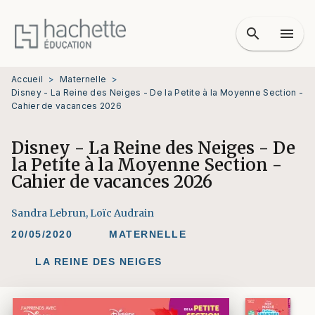
MENU
RECHERCHE
CONTENU
search
menu
PIED DE PAGE
Accueil
>
Maternelle
>
Disney - La Reine des Neiges - De la Petite à la Moyenne Section -
Cahier de vacances 2026
Disney - La Reine des Neiges - De
la Petite à la Moyenne Section -
Cahier de vacances 2026
Sandra Lebrun
,
Loïc Audrain
20/05/2020
MATERNELLE
LA REINE DES NEIGES