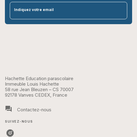
par
Indiquez votre email
Hachette Education parascolaire
Immeuble Louis Hachette
58 rue Jean Bleuzen – CS 70007
92178 Vanves CEDEX, France
question_answer
Contactez-nous
SUIVEZ-NOUS