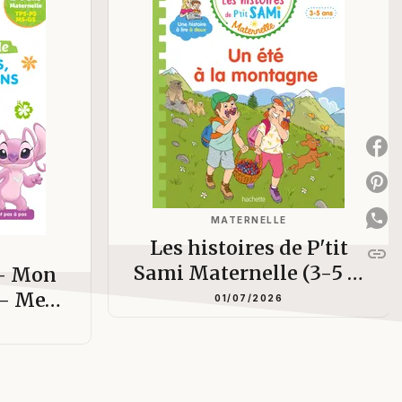
P
P
MATERNELLE
Les histoires de P'tit
link
C
Sami Maternelle (3-5 …
 - Mon
e - Me…
01/07/2026