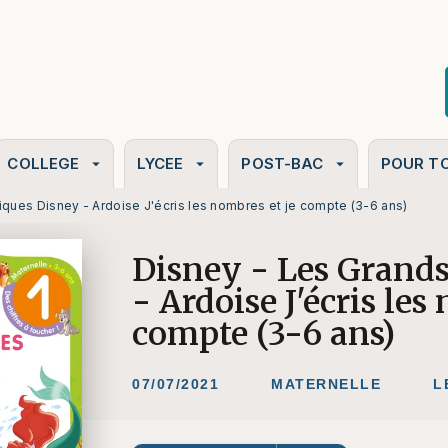
PIED DE PAGE
COLLEGE
LYCEE
POST-BAC
POUR T
arrow_drop_down
arrow_drop_down
arrow_drop_down
iques Disney - Ardoise J'écris les nombres et je compte (3-6 ans)
Disney - Les Grands
- Ardoise J'écris les
compte (3-6 ans)
07/07/2021
MATERNELLE
L