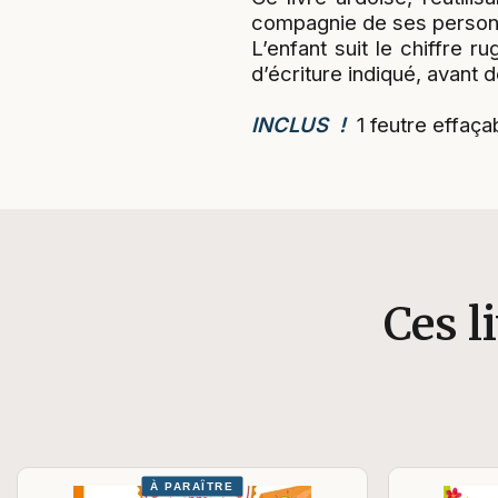
compagnie de ses personn
L’enfant suit le chiffre r
d’écriture indiqué, avant d
INCLUS !
1 feutre effaçab
Ces l
À PARAÎTRE