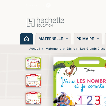
Suivez-nous
MENU
RECHERCHE
CONTENU
MATERNELLE
PRIMAIRE
arrow_drop_down
arrow_drop_down
Accueil
>
Maternelle
>
Disney - Les Grands Class