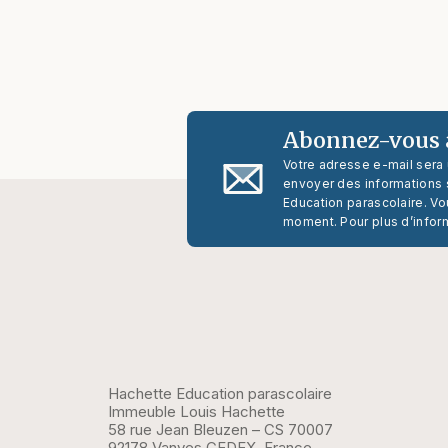
Abonnez-vous à
Votre adresse e-mail sera
envoyer des informations s
Education parascolaire. Vo
moment. Pour plus d’infor
Hachette Education parascolaire
Immeuble Louis Hachette
58 rue Jean Bleuzen – CS 70007
92178 Vanves CEDEX, France