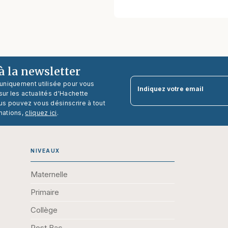
 la newsletter
 uniquement utilisée pour vous
Indiquez votre email
ur les actualités d'Hachette
us pouvez vous désinscrire à tout
mations,
cliquez ici
.
NIVEAUX
Maternelle
Primaire
Collège
Post Bac