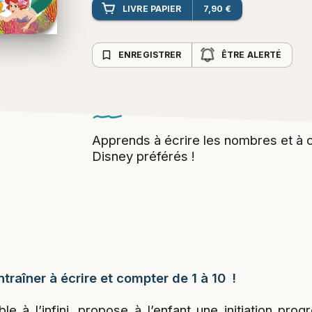
LIVRE PAPIER
7,90 €
bookmark_border
ENREGISTRER
ÊTRE ALERTÉ
Apprends à écrire les nombres et à
Disney préférés !
ntraîner à écrire et compter de 1 à 10 !
able à l’infini, propose à l’enfant une initiation pr