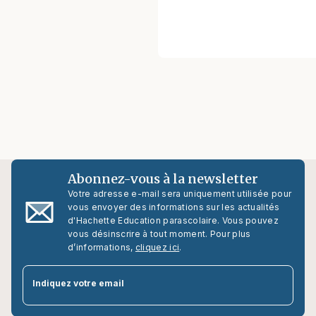
Abonnez-vous à la newsletter
Votre adresse e-mail sera uniquement utilisée pour
vous envoyer des informations sur les actualités
d'Hachette Education parascolaire. Vous pouvez
vous désinscrire à tout moment. Pour plus
d’informations,
cliquez ici
.
par
Indiquez votre email