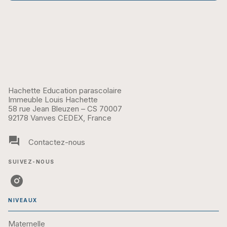
Hachette Education parascolaire
Immeuble Louis Hachette
58 rue Jean Bleuzen – CS 70007
92178 Vanves CEDEX, France
question_answer
Contactez-nous
SUIVEZ-NOUS
NIVEAUX
Maternelle