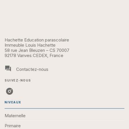
Hachette Education parascolaire
Immeuble Louis Hachette
58 rue Jean Bleuzen – CS 70007
92178 Vanves CEDEX, France
question_answer
Contactez-nous
SUIVEZ-NOUS
NIVEAUX
Maternelle
Primaire