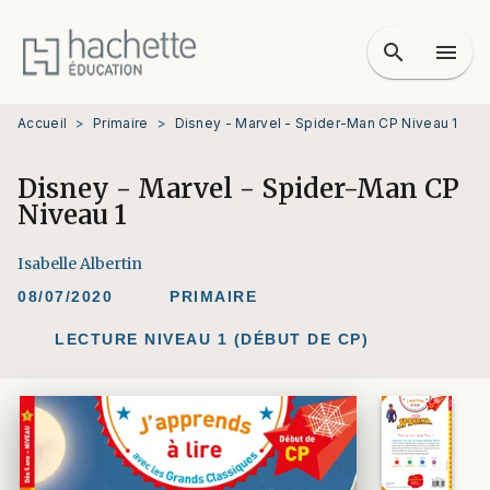
MENU
RECHERCHE
CONTENU
search
menu
PIED DE PAGE
Accueil
>
Primaire
>
Disney - Marvel - Spider-Man CP Niveau 1
Disney - Marvel - Spider-Man CP
Niveau 1
Isabelle Albertin
08/07/2020
PRIMAIRE
LECTURE NIVEAU 1 (DÉBUT DE CP)