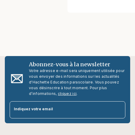
Abonnez-vous à la newsletter
Votre adresse e-mail sera uniquement utilisée pour
vous envoyer des informations sur les actualités
d'Hachette Education parascolaire. Vous pouvez
vous désinscrire à tout moment. Pour plus
d’informations,
cliquez ici
.
par
Indiquez votre email