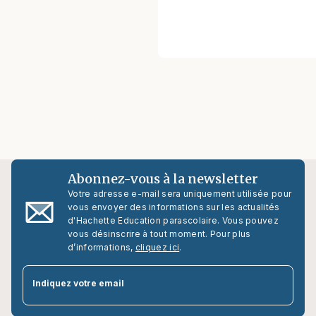
Abonnez-vous à la newsletter
Votre adresse e-mail sera uniquement utilisée pour
vous envoyer des informations sur les actualités
d'Hachette Education parascolaire. Vous pouvez
vous désinscrire à tout moment. Pour plus
d’informations,
cliquez ici
.
par
Indiquez votre email