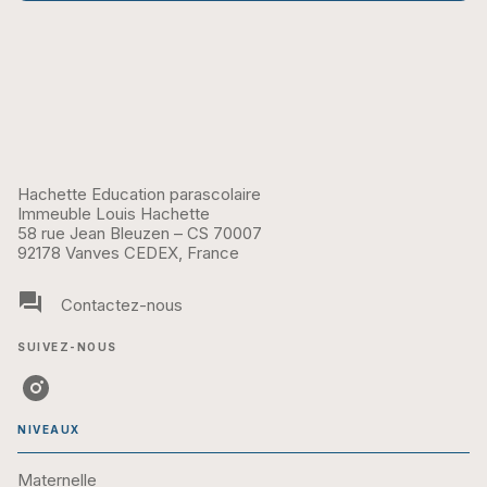
Hachette Education parascolaire
Immeuble Louis Hachette
58 rue Jean Bleuzen – CS 70007
92178 Vanves CEDEX, France
question_answer
Contactez-nous
SUIVEZ-NOUS
NIVEAUX
Maternelle