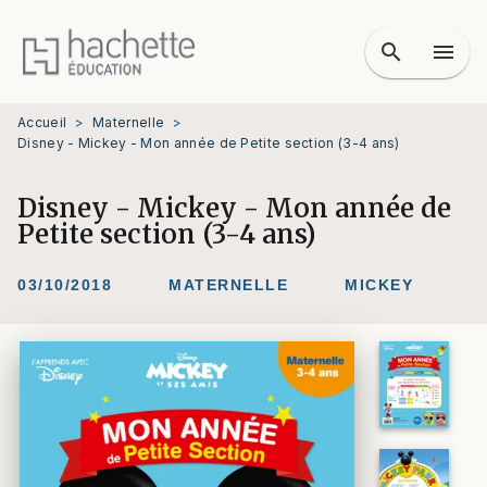
MENU
RECHERCHE
CONTENU
search
menu
PIED DE PAGE
Accueil
>
Maternelle
>
Disney - Mickey - Mon année de Petite section (3-4 ans)
Disney - Mickey - Mon année de
Petite section (3-4 ans)
03/10/2018
MATERNELLE
MICKEY