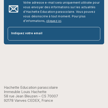
Votre adresse e-mail sera uniquement utilisée pour
vous envoyer des informations sur les actualités
d'Hachette Education parascolaire. Vous pouvez
vous désinscrire à tout moment. Pour plus
d’informations,
cliquez ici
.
par
Indiquez votre email
Hachette Education parascolaire
Immeuble Louis Hachette
58 rue Jean Bleuzen – CS 70007
92178 Vanves CEDEX, France