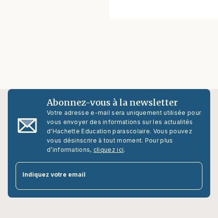
Abonnez-vous à la newsletter
Votre adresse e-mail sera uniquement utilisée pour
vous envoyer des informations sur les actualités
d'Hachette Education parascolaire. Vous pouvez
vous désinscrire à tout moment. Pour plus
d’informations,
cliquez ici
.
par
Indiquez votre email