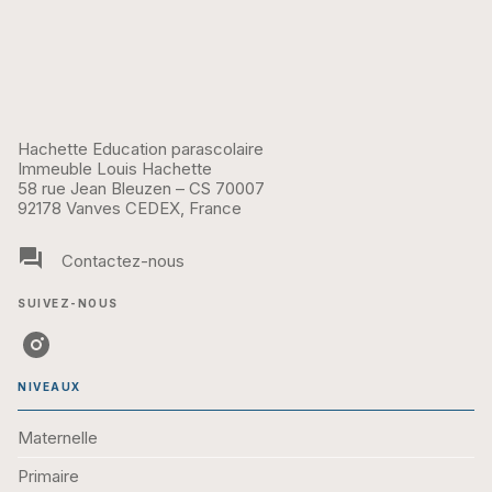
Hachette Education parascolaire
Immeuble Louis Hachette
58 rue Jean Bleuzen – CS 70007
92178 Vanves CEDEX, France
question_answer
Contactez-nous
SUIVEZ-NOUS
NIVEAUX
Maternelle
Primaire