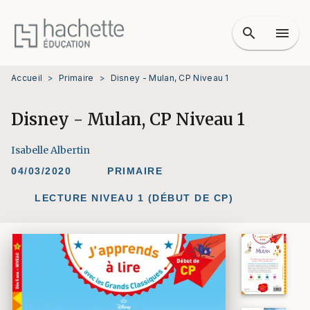
MENU
RECHERCHE
CONTENU
search
menu
PIED DE PAGE
Accueil
>
Primaire
>
Disney - Mulan, CP Niveau 1
Disney - Mulan, CP Niveau 1
Isabelle Albertin
04/03/2020
PRIMAIRE
LECTURE NIVEAU 1 (DÉBUT DE CP)