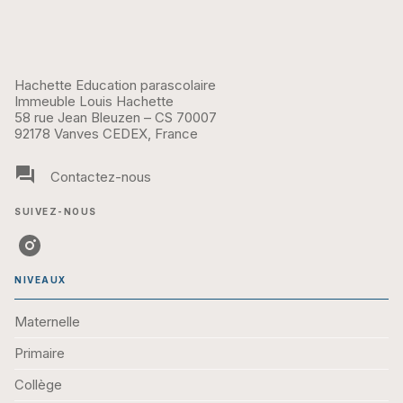
Hachette Education parascolaire
Immeuble Louis Hachette
58 rue Jean Bleuzen – CS 70007
92178 Vanves CEDEX, France
question_answer
Contactez-nous
SUIVEZ-NOUS
NIVEAUX
Maternelle
Primaire
Collège