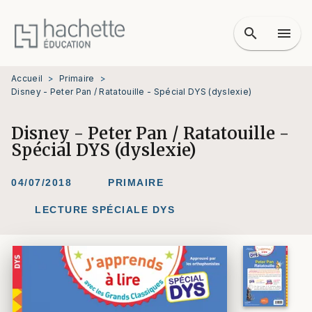
MENU
RECHERCHE
CONTENU
search
menu
PIED DE PAGE
Accueil
>
Primaire
>
Disney - Peter Pan / Ratatouille - Spécial DYS (dyslexie)
Disney - Peter Pan / Ratatouille -
Spécial DYS (dyslexie)
04/07/2018
PRIMAIRE
LECTURE SPÉCIALE DYS