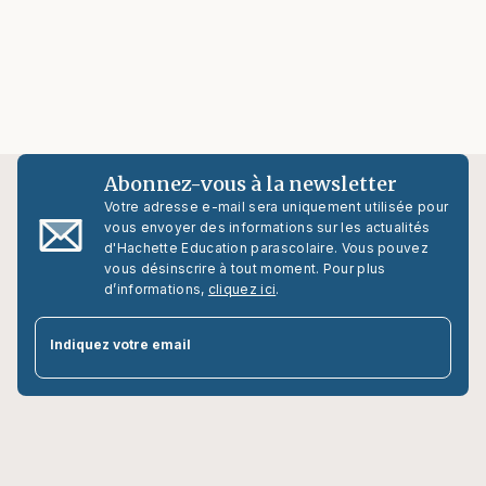
Abonnez-vous à la newsletter
Votre adresse e-mail sera uniquement utilisée pour
vous envoyer des informations sur les actualités
d'Hachette Education parascolaire. Vous pouvez
vous désinscrire à tout moment. Pour plus
d’informations,
cliquez ici
.
par
Indiquez votre email