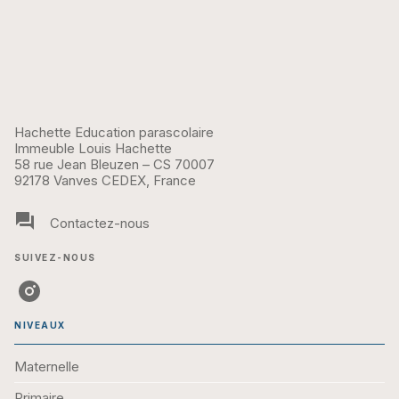
Hachette Education parascolaire
Immeuble Louis Hachette
58 rue Jean Bleuzen – CS 70007
92178 Vanves CEDEX, France
question_answer
Contactez-nous
SUIVEZ-NOUS
NIVEAUX
Maternelle
Primaire