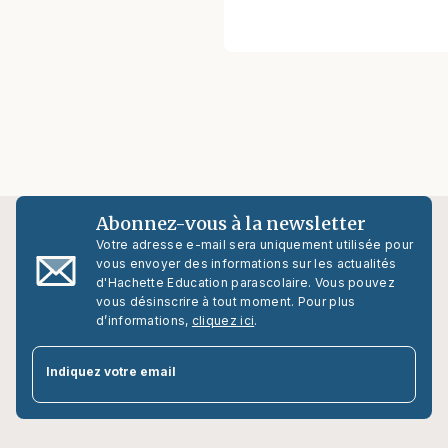
Abonnez-vous à la newsletter
Votre adresse e-mail sera uniquement utilisée pour
vous envoyer des informations sur les actualités
d'Hachette Education parascolaire. Vous pouvez
vous désinscrire à tout moment. Pour plus
d’informations,
cliquez ici
.
par
Indiquez votre email