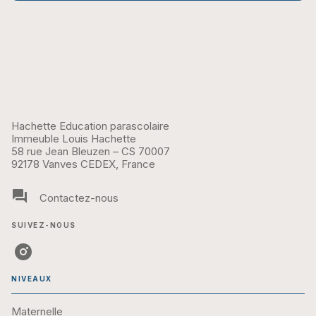
Hachette Education parascolaire
Immeuble Louis Hachette
58 rue Jean Bleuzen – CS 70007
92178 Vanves CEDEX, France
question_answer
Contactez-nous
SUIVEZ-NOUS
NIVEAUX
Maternelle