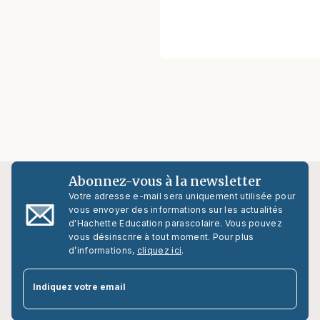
Abonnez-vous à la newsletter
Votre adresse e-mail sera uniquement utilisée pour
vous envoyer des informations sur les actualités
d'Hachette Education parascolaire. Vous pouvez
vous désinscrire à tout moment. Pour plus
d’informations,
cliquez ici
.
par
Indiquez votre email