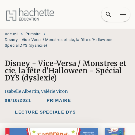
MENU
RECHERCHE
CONTENU
search
menu
PIED DE PAGE
Accueil
>
Primaire
>
Disney - Vice-Versa / Monstres et cie, la fête d'Halloween -
Spécial DYS (dyslexie)
Disney - Vice-Versa / Monstres et
cie, la fête d'Halloween - Spécial
DYS (dyslexie)
Isabelle Albertin
,
Valérie Viron
06/10/2021
PRIMAIRE
LECTURE SPÉCIALE DYS