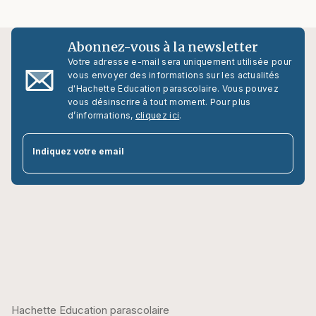
Abonnez-vous à la newsletter
Votre adresse e-mail sera uniquement utilisée pour
vous envoyer des informations sur les actualités
d'Hachette Education parascolaire. Vous pouvez
vous désinscrire à tout moment. Pour plus
d’informations,
cliquez ici
.
par
Indiquez votre email
Hachette Education parascolaire