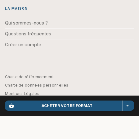
LA MAISON
Qui sommes-nous ?
Questions fréquentes
Créer un compte
Charte de référencement
Charte de données personnelles
Mentions Légales
Engagement durable
shopping_basket
arrow_drop_down
ACHETER VOTRE FORMAT
CGU
Paramétrez vos préférences cookies