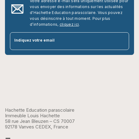
Votre adresse e-mail sera uniquement utilisée pour
vous envoyer des informations sur les actualités
d'Hachette Education parascolaire. Vous pouvez
vous désinscrire à tout moment. Pour plus
d’informations,
cliquez ici
.
par
Indiquez votre email
Hachette Education parascolaire
Immeuble Louis Hachette
58 rue Jean Bleuzen – CS 70007
92178 Vanves CEDEX, France