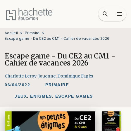
MENU
RECHERCHE
CONTENU
search
menu
PIED DE PAGE
Accueil
>
Primaire
>
Escape game - Du CE2 au CM1 - Cahier de vacances 2026
Escape game - Du CE2 au CM1 -
Cahier de vacances 2026
Charlotte Leroy-Jouenne
,
Dominique Fagès
06/04/2022
PRIMAIRE
JEUX, ENIGMES, ESCAPE GAMES