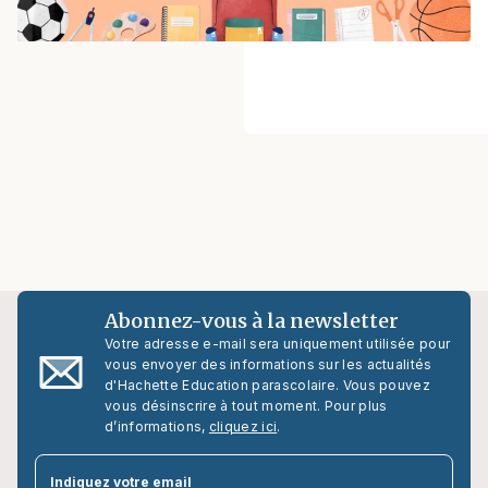
Abonnez-vous à la newsletter
Votre adresse e-mail sera uniquement utilisée pour
vous envoyer des informations sur les actualités
d'Hachette Education parascolaire. Vous pouvez
vous désinscrire à tout moment. Pour plus
d’informations,
cliquez ici
.
par
Indiquez votre email