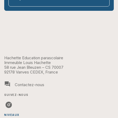
Hachette Education parascolaire
Immeuble Louis Hachette
58 rue Jean Bleuzen – CS 70007
92178 Vanves CEDEX, France
question_answer
Contactez-nous
SUIVEZ-NOUS
NIVEAUX