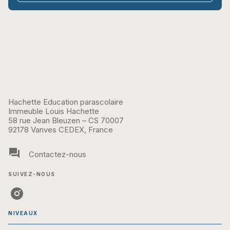
Hachette Education parascolaire
Immeuble Louis Hachette
58 rue Jean Bleuzen – CS 70007
92178 Vanves CEDEX, France
question_answer
Contactez-nous
SUIVEZ-NOUS
NIVEAUX