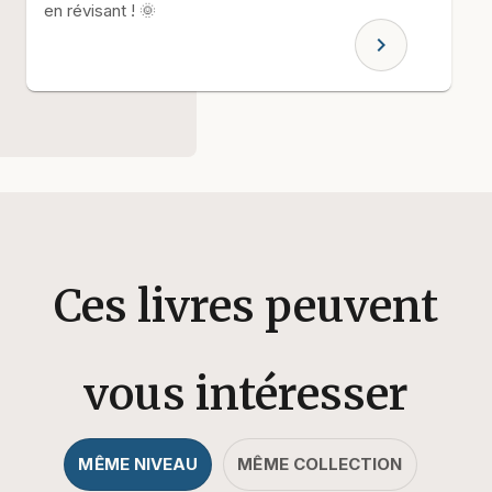
en révisant ! 🌞
chevron_right
Ces livres peuvent
vous intéresser
MÊME NIVEAU
MÊME COLLECTION