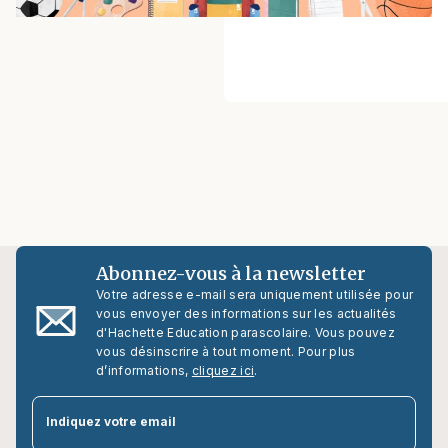
Abonnez-vous à la newsletter
Votre adresse e-mail sera uniquement utilisée pour
vous envoyer des informations sur les actualités
d'Hachette Education parascolaire. Vous pouvez
vous désinscrire à tout moment. Pour plus
d’informations,
cliquez ici
.
par
Indiquez votre email