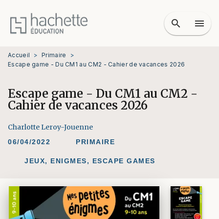
MENU
RECHERCHE
CONTENU
search
menu
PIED DE PAGE
Accueil
>
Primaire
>
Escape game - Du CM1 au CM2 - Cahier de vacances 2026
Escape game - Du CM1 au CM2 -
Cahier de vacances 2026
Charlotte Leroy-Jouenne
06/04/2022
PRIMAIRE
JEUX, ENIGMES, ESCAPE GAMES