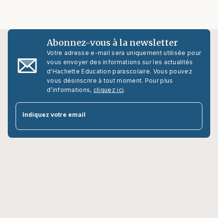
Abonnez-vous à la newsletter
Votre adresse e-mail sera uniquement utilisée pour
vous envoyer des informations sur les actualités
d'Hachette Education parascolaire. Vous pouvez
vous désinscrire à tout moment. Pour plus
d’informations,
cliquez ici
.
par
Indiquez votre email