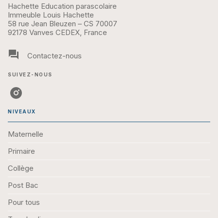
Hachette Education parascolaire
Immeuble Louis Hachette
58 rue Jean Bleuzen – CS 70007
92178 Vanves CEDEX, France
question_answer
Contactez-nous
SUIVEZ-NOUS
NIVEAUX
Maternelle
Primaire
Collège
Post Bac
Pour tous