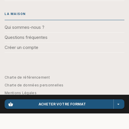
LA MAISON
Qui sommes-nous ?
Questions fréquentes
Créer un compte
Charte de référencement
Charte de données personnelles
Mentions Légales
Engagement durable
shopping_basket
arrow_drop_down
ACHETER VOTRE FORMAT
CGU
Paramétrez vos préférences cookies