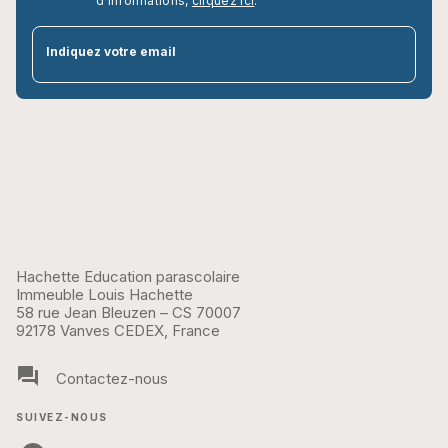
d’informations,
cliquez ici
.
par
Indiquez votre email
Hachette Education parascolaire
Immeuble Louis Hachette
58 rue Jean Bleuzen – CS 70007
92178 Vanves CEDEX, France
question_answer
Contactez-nous
SUIVEZ-NOUS