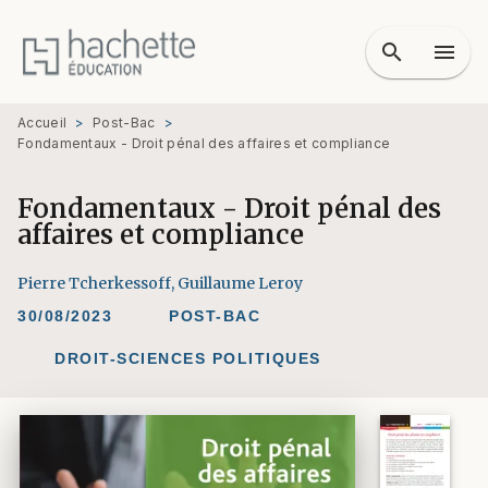
MENU
RECHERCHE
CONTENU
search
menu
PIED DE PAGE
Accueil
>
Post-Bac
>
Fondamentaux - Droit pénal des affaires et compliance
Fondamentaux - Droit pénal des
affaires et compliance
Pierre Tcherkessoff
,
Guillaume Leroy
30/08/2023
POST-BAC
DROIT-SCIENCES POLITIQUES