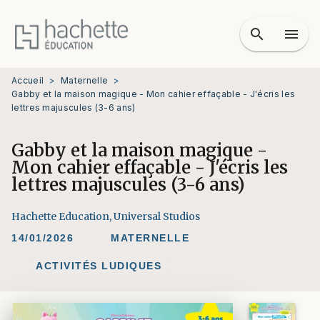
MENU
RECHERCHE
CONTENU
search
menu
PIED DE PAGE
Accueil
>
Maternelle
>
Gabby et la maison magique - Mon cahier effaçable - J'écris les
lettres majuscules (3-6 ans)
Gabby et la maison magique -
Mon cahier effaçable - J'écris les
lettres majuscules (3-6 ans)
Hachette Education
,
Universal Studios
14/01/2026
MATERNELLE
ACTIVITÉS LUDIQUES