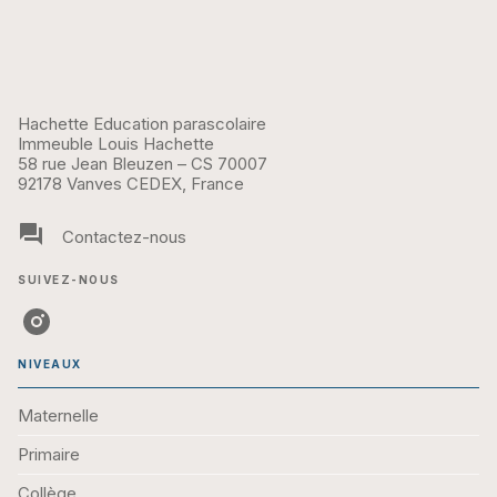
Hachette Education parascolaire
Immeuble Louis Hachette
58 rue Jean Bleuzen – CS 70007
92178 Vanves CEDEX, France
question_answer
Contactez-nous
SUIVEZ-NOUS
NIVEAUX
Maternelle
Primaire
Collège