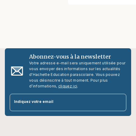
Abonnez-vous à la newsletter
Votre adresse e-mail sera uniquement utilisée pour
vous envoyer des informations sur les actualités
d'Hachette Education parascolaire. Vous pouvez
vous désinscrire à tout moment. Pour plus
d’informations,
cliquez ici
.
par
Indiquez votre email