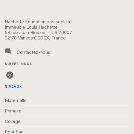
Hachette Education parascolaire
Immeuble Louis Hachette
58 rue Jean Bleuzen – CS 70007
92178 Vanves CEDEX, France
question_answer
Contactez-nous
SUIVEZ-NOUS
NIVEAUX
Maternelle
Primaire
Collège
Post Bac