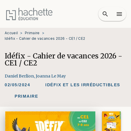
MENU
RECHERCHE
CONTENU
search
menu
PIED DE PAGE
Accueil
>
Primaire
>
Idéfix - Cahier de vacances 2026 - CE1 / CE2
Idéfix - Cahier de vacances 2026 -
CE1 / CE2
Daniel Berlion
,
Joanna Le May
02/05/2024
IDÉFIX ET LES IRRÉDUCTIBLES
PRIMAIRE