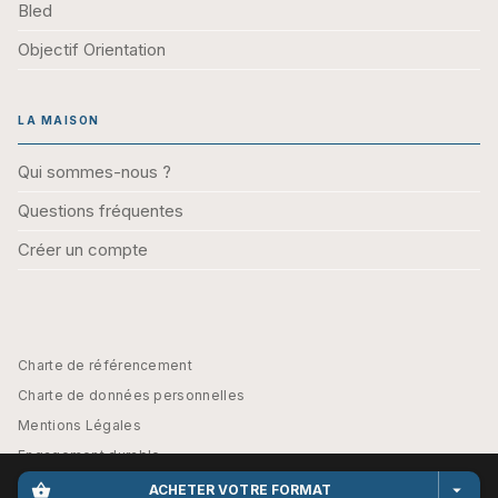
Bled
Objectif Orientation
LA MAISON
Qui sommes-nous ?
Questions fréquentes
Créer un compte
Charte de référencement
Charte de données personnelles
Mentions Légales
Engagement durable
CGU
shopping_basket
arrow_drop_down
ACHETER VOTRE FORMAT