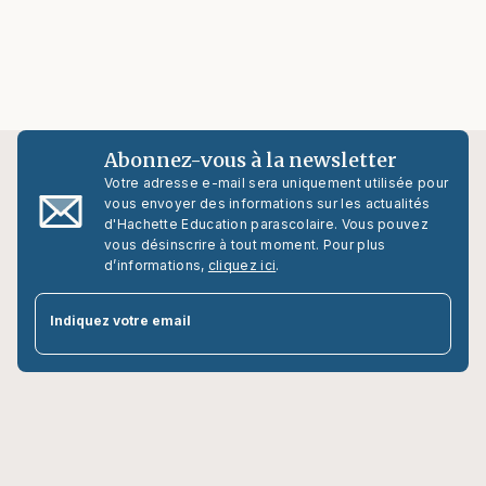
Abonnez-vous à la newsletter
Votre adresse e-mail sera uniquement utilisée pour
vous envoyer des informations sur les actualités
d'Hachette Education parascolaire. Vous pouvez
vous désinscrire à tout moment. Pour plus
d’informations,
cliquez ici
.
par
Indiquez votre email