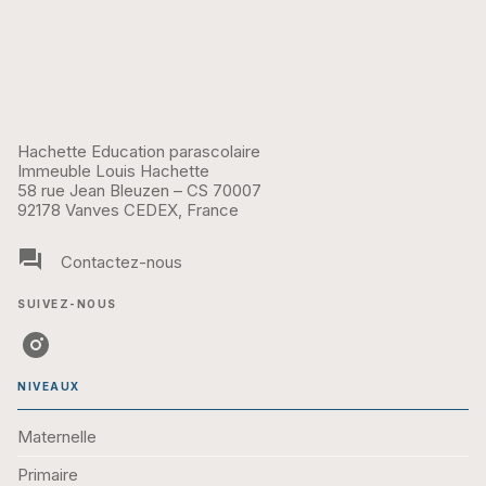
Hachette Education parascolaire
Immeuble Louis Hachette
58 rue Jean Bleuzen – CS 70007
92178 Vanves CEDEX, France
question_answer
Contactez-nous
SUIVEZ-NOUS
NIVEAUX
Maternelle
Primaire