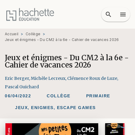
MENU
RECHERCHE
CONTENU
search
menu
PIED DE PAGE
Accueil
>
Collège
>
Jeux et énigmes - Du CM2 à la 6e - Cahier de vacances 2026
Jeux et énigmes - Du CM2 à la 6e -
Cahier de vacances 2026
Eric Berger
,
Michèle Lecreux
,
Clémence Roux de Luze
,
Pascal Guichard
06/04/2022
COLLÈGE
PRIMAIRE
JEUX, ENIGMES, ESCAPE GAMES