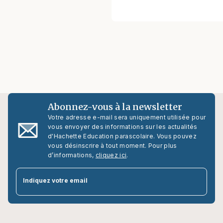
Abonnez-vous à la newsletter
Votre adresse e-mail sera uniquement utilisée pour
vous envoyer des informations sur les actualités
d'Hachette Education parascolaire. Vous pouvez
vous désinscrire à tout moment. Pour plus
d’informations,
cliquez ici
.
par
Indiquez votre email