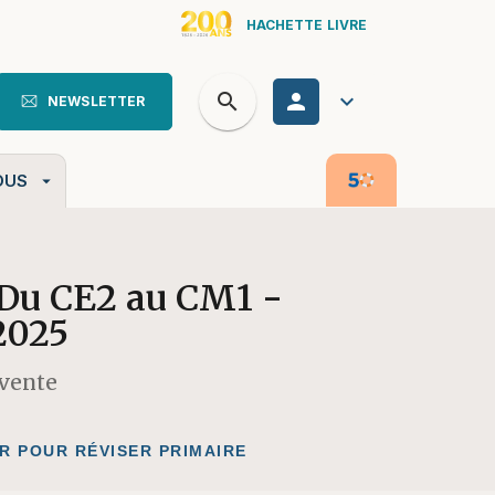
HACHETTE LIVRE
search
personn
keyboard_arrow_down
NEWSLETTER
search
OUS
arrow_drop_down
- Du CE2 au CM1 -
2025
 vente
R POUR RÉVISER PRIMAIRE