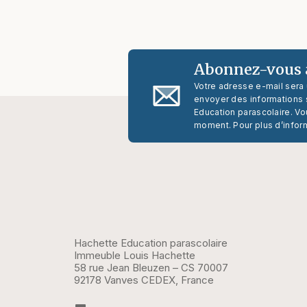
Abonnez-vous à
Votre adresse e-mail sera
envoyer des informations s
Education parascolaire. Vo
moment. Pour plus d’infor
Hachette Education parascolaire
Immeuble Louis Hachette
58 rue Jean Bleuzen – CS 70007
92178 Vanves CEDEX, France