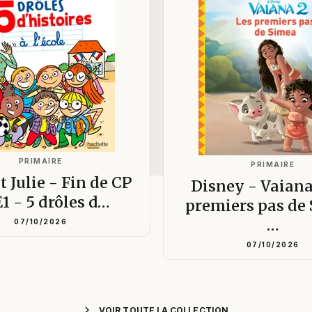
PRIMAIRE
PRIMAIRE
t Julie - Fin de CP
Disney - Vaiana
E1 - 5 drôles d…
premiers pas de
…
07/10/2026
07/10/2026
chevron_right
VOIR TOUTE LA COLLECTION