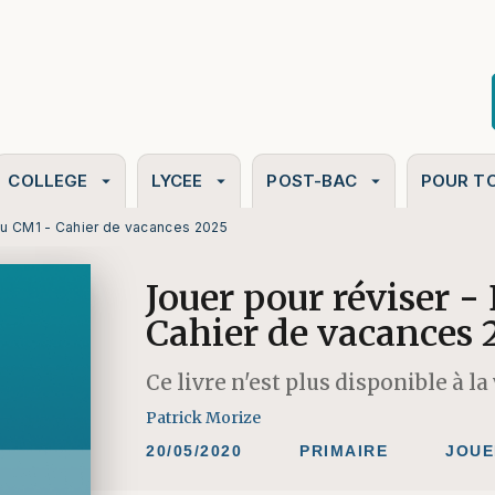
PIED DE PAGE
COLLEGE
LYCEE
POST-BAC
POUR T
arrow_drop_down
arrow_drop_down
arrow_drop_down
au CM1 - Cahier de vacances 2025
Jouer pour réviser 
Cahier de vacances 
Ce livre n'est plus disponible à la
Patrick Morize
20/05/2020
PRIMAIRE
JOUE