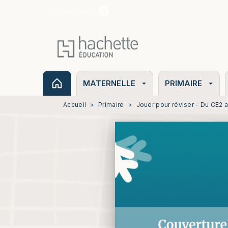
Suivez-nous
MENU
RECHERCHE
CONTENU
MATERNELLE
PRIMAIRE
arrow_drop_down
arrow_drop_down
Accueil
>
Primaire
>
Jouer pour réviser - Du CE2 