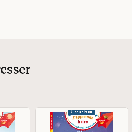
resser
À PARAÎTRE