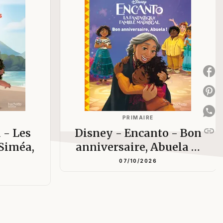
P
P
PRIMAIRE
link
 - Les
Disney - Encanto - Bon
C
 Siméa,
anniversaire, Abuela …
07/10/2026