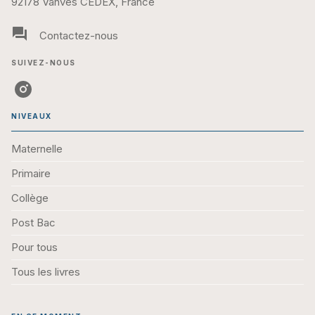
92178 Vanves CEDEX, France
question_answer
Contactez-nous
SUIVEZ-NOUS
NIVEAUX
Maternelle
Primaire
Collège
Post Bac
Pour tous
Tous les livres