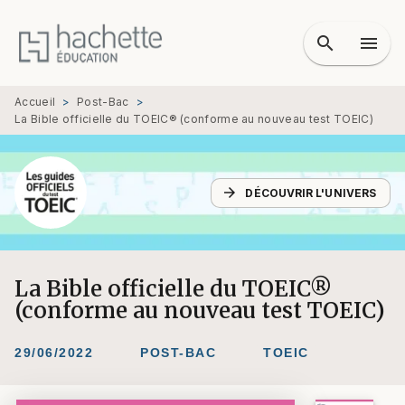
MENU
RECHERCHE
CONTENU
search
menu
PIED DE PAGE
Accueil
>
Post-Bac
>
La Bible officielle du TOEIC® (conforme au nouveau test TOEIC)
arrow_forward
DÉCOUVRIR L'UNIVERS
La Bible officielle du TOEIC®
(conforme au nouveau test TOEIC)
29/06/2022
POST-BAC
TOEIC