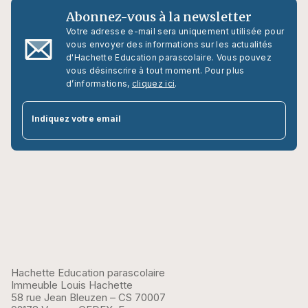
Abonnez-vous à la newsletter
Votre adresse e-mail sera uniquement utilisée pour
vous envoyer des informations sur les actualités
d'Hachette Education parascolaire. Vous pouvez
vous désinscrire à tout moment. Pour plus
d’informations,
cliquez ici
.
par
Indiquez votre email
Hachette Education parascolaire
Immeuble Louis Hachette
58 rue Jean Bleuzen – CS 70007