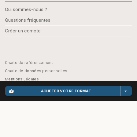
Qui sommes-nous ?
Questions fréquentes
Créer un compte
Charte de référencement
Charte de données personnelles
Mentions Légales
Engagement durable
shopping_basket
arrow_drop_down
ACHETER VOTRE FORMAT
CGU
Paramétrez vos préférences cookies