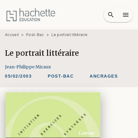
MENU
RECHERCHE
CONTENU
search
menu
PIED DE PAGE
Accueil
>
Post-Bac
>
Le portrait littéraire
Le portrait littéraire
Jean-Philippe Miraux
05/02/2003
POST-BAC
ANCRAGES