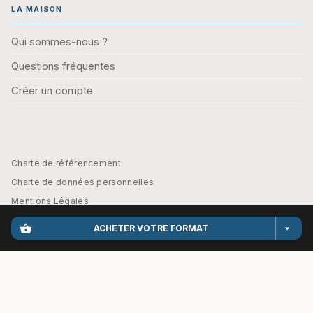
LA MAISON
Qui sommes-nous ?
Questions fréquentes
Créer un compte
Charte de référencement
Charte de données personnelles
Mentions Légales
Engagement durable
shopping_basket
arrow_drop_down
ACHETER VOTRE FORMAT
CGU
Paramétrez vos préférences cookies