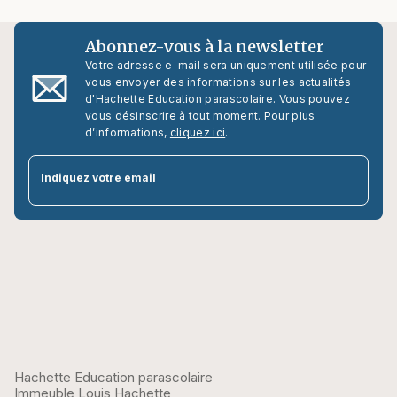
Abonnez-vous à la newsletter
Votre adresse e-mail sera uniquement utilisée pour
vous envoyer des informations sur les actualités
d'Hachette Education parascolaire. Vous pouvez
vous désinscrire à tout moment. Pour plus
d’informations,
cliquez ici
.
par
Indiquez votre email
Hachette Education parascolaire
Immeuble Louis Hachette