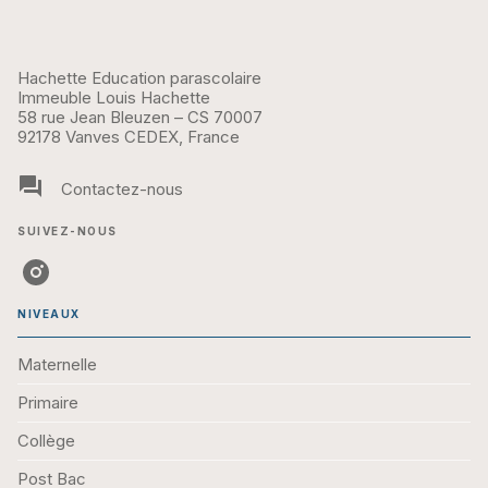
Hachette Education parascolaire
Immeuble Louis Hachette
58 rue Jean Bleuzen – CS 70007
92178 Vanves CEDEX, France
question_answer
Contactez-nous
SUIVEZ-NOUS
NIVEAUX
Maternelle
Primaire
Collège
Post Bac