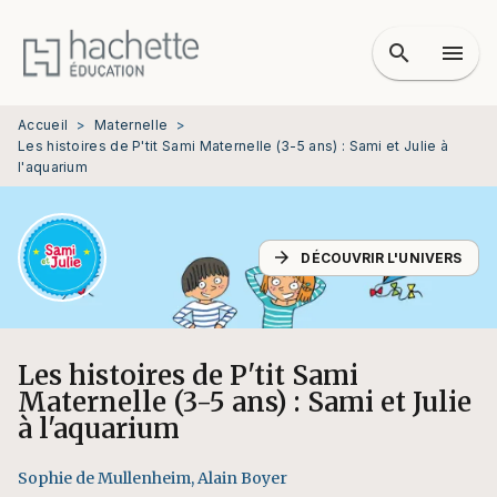
MENU
RECHERCHE
CONTENU
search
menu
PIED DE PAGE
Accueil
>
Maternelle
>
Les histoires de P'tit Sami Maternelle (3-5 ans) : Sami et Julie à
l'aquarium
arrow_forward
DÉCOUVRIR L'UNIVERS
Les histoires de P'tit Sami
Maternelle (3-5 ans) : Sami et Julie
à l'aquarium
Sophie de Mullenheim
,
Alain Boyer