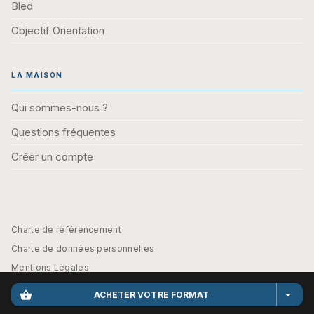
Bled
Objectif Orientation
LA MAISON
Qui sommes-nous ?
Questions fréquentes
Créer un compte
Charte de référencement
Charte de données personnelles
Mentions Légales
Engagement durable
shopping_basket
arrow_drop_down
ACHETER VOTRE FORMAT
CGU