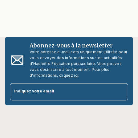
Abonnez-vous à la newsletter
Votre adresse e-mail sera uniquement utilisée pour
vous envoyer des informations sur les actualités
d'Hachette Education parascolaire. Vous pouvez
vous désinscrire à tout moment. Pour plus
d’informations,
cliquez ici
.
par
Indiquez votre email