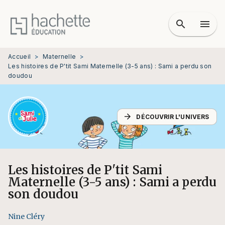
MENU
RECHERCHE
CONTENU
search
menu
PIED DE PAGE
Accueil
>
Maternelle
>
Les histoires de P'tit Sami Maternelle (3-5 ans) : Sami a perdu son
doudou
arrow_forward
DÉCOUVRIR L'UNIVERS
Les histoires de P'tit Sami
Maternelle (3-5 ans) : Sami a perdu
son doudou
Nine Cléry