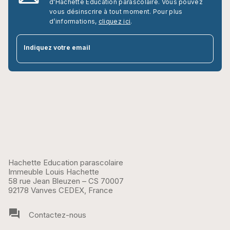
d'Hachette Education parascolaire. Vous pouvez
vous désinscrire à tout moment. Pour plus
d’informations,
cliquez ici
.
par
Indiquez votre email
Hachette Education parascolaire
Immeuble Louis Hachette
58 rue Jean Bleuzen – CS 70007
92178 Vanves CEDEX, France
question_answer
Contactez-nous