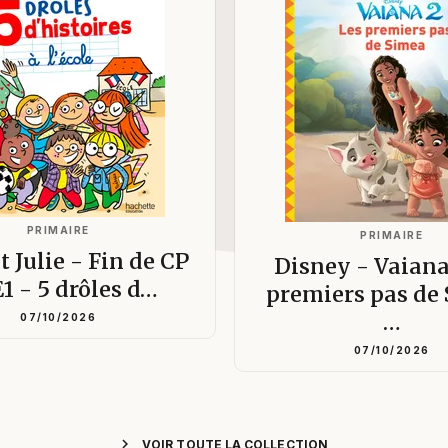
PRIMAIRE
PRIMAIRE
t Julie - Fin de CP
Disney - Vaiana
E1 - 5 drôles d…
premiers pas de
…
07/10/2026
07/10/2026
chevron_right
VOIR TOUTE LA COLLECTION