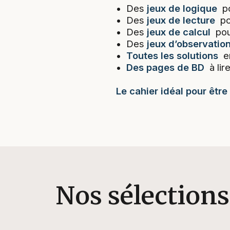
• Des
jeux de logique
po
• Des
jeux de lecture
pou
• Des
jeux de calcul
pour
• Des
jeux d’observatio
•
Toutes les solutions
en
•
Des pages de BD
à lir
Le cahier idéal pour être
Nos sélections