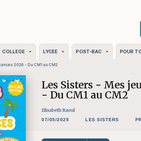
PIED DE PAGE
COLLEGE
LYCEE
POST-BAC
POUR T
arrow_drop_down
arrow_drop_down
arrow_drop_down
acances 2026 - Du CM1 au CM2
Les Sisters - Mes j
- Du CM1 au CM2
Elisabeth Raoul
07/05/2025
LES SISTERS
P