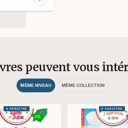
ivres peuvent vous inté
MÊME NIVEAU
MÊME COLLECTION
À PARAÎTRE
À PARAÎTRE