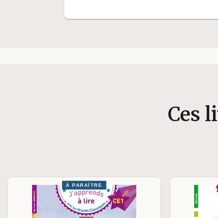
Ces l
À PARAÎTRE