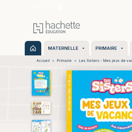
Suivez-nous
MENU
RECHERCHE
CONTENU
MATERNELLE
PRIMAIRE
arrow_drop_down
arrow_drop_down
Accueil
>
Primaire
>
Les Sisters - Mes jeux de v