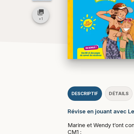
collections
+
1
DESCRIPTIF
DÉTAILS
Révise en jouant avec Le
Marine et Wendy t’ont con
CM1 :