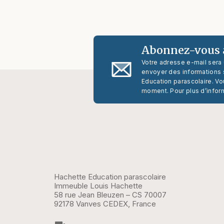
Abonnez-vous à
Votre adresse e-mail sera
envoyer des informations s
Education parascolaire. Vo
moment. Pour plus d’infor
Hachette Education parascolaire
Immeuble Louis Hachette
58 rue Jean Bleuzen – CS 70007
92178 Vanves CEDEX, France