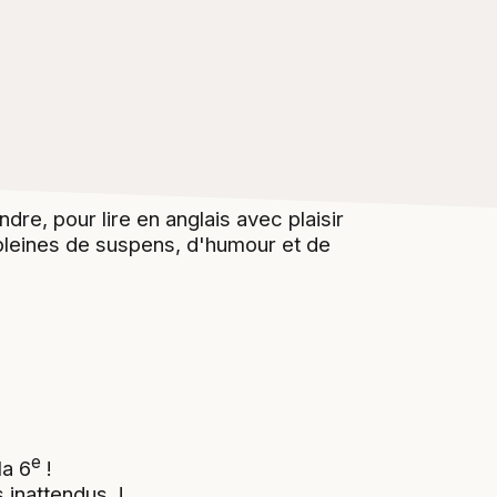
re, pour lire en anglais avec plaisir
 pleines de suspens, d'humour et de
e
la 6
!
 inattendus !