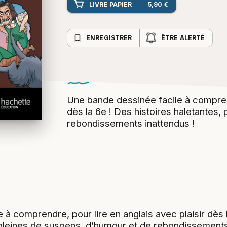
LIVRE PAPIER
5,90 €
bookmark_border
ENREGISTRER
ÊTRE ALERTÉ
Une bande dessinée facile à comprend
dès la 6e ! Des histoires haletantes,
rebondissements inattendus !
à comprendre, pour lire en anglais avec plaisir dès 
 pleines de suspens, d’humour et de rebondissements