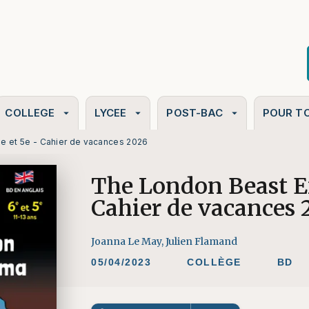
PIED DE PAGE
COLLEGE
LYCEE
POST-BAC
POUR T
arrow_drop_down
arrow_drop_down
arrow_drop_down
e et 5e - Cahier de vacances 2026
The London Beast En
Cahier de vacances 
Joanna Le May
,
Julien Flamand
05/04/2023
COLLÈGE
BD