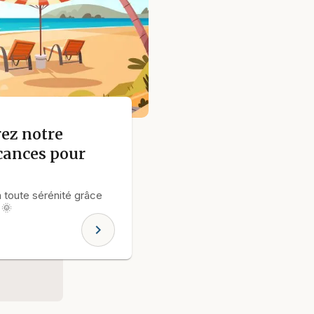
rez notre
acances pour
en toute sérénité grâce
 🌞
chevron_right