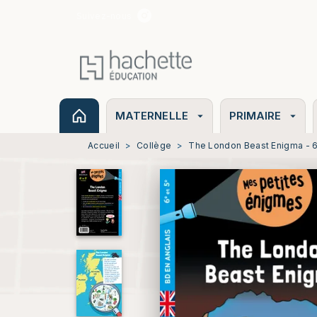
Suivez-nous
MENU
RECHERCHE
CONTENU
MATERNELLE
PRIMAIRE
arrow_drop_down
arrow_drop_down
Accueil
>
Collège
>
The London Beast Enigma - 6