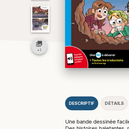
collections
+
1
DESCRIPTIF
DÉTAILS
Une bande dessinée facile 
Des histoires haletantes,