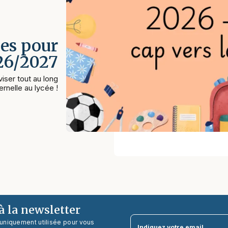
es pour
026/2027
iser tout au long
rnelle au lycée !
 la newsletter
 uniquement utilisée pour vous
Indiquez votre email