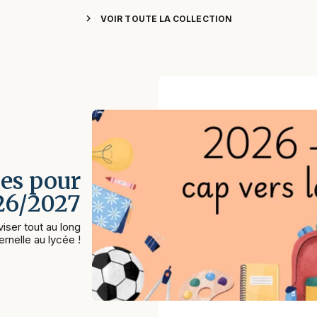
chevron_right
VOIR TOUTE LA COLLECTION
es pour
026/2027
iser tout au long
rnelle au lycée !