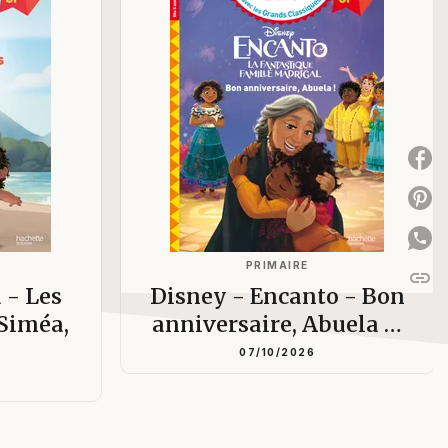
P
P
PRIMAIRE
link
C
 - Les
Disney - Encanto - Bon
 Siméa,
anniversaire, Abuela …
07/10/2026