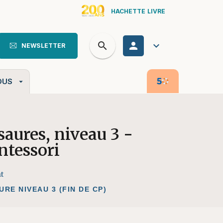
HACHETTE LIVRE
search
personn
keyboard_arrow_down
NEWSLETTER
search
OUS
arrow_drop_down
aures, niveau 3 -
ntessori
t
URE NIVEAU 3 (FIN DE CP)