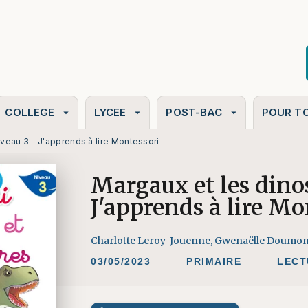
PIED DE PAGE
COLLEGE
LYCEE
POST-BAC
POUR T
arrow_drop_down
arrow_drop_down
arrow_drop_down
iveau 3 - J'apprends à lire Montessori
Margaux et les dinos
J'apprends à lire Mo
Charlotte Leroy-Jouenne
,
Gwenaëlle Doumon
03/05/2023
PRIMAIRE
LECT