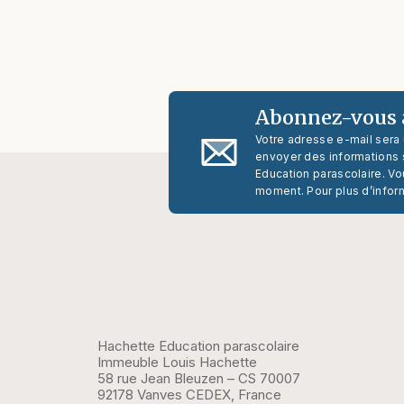
Abonnez-vous à
Votre adresse e-mail sera
envoyer des informations s
Education parascolaire. Vo
moment. Pour plus d’infor
Hachette Education parascolaire
Immeuble Louis Hachette
58 rue Jean Bleuzen – CS 70007
92178 Vanves CEDEX, France