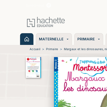
Suivez-nous
MENU
RECHERCHE
CONTENU
MATERNELLE
PRIMAIRE
arrow_drop_down
arrow_drop_down
Accueil
>
Primaire
>
Margaux et les dinosaures, n